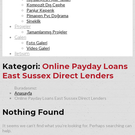
Kompozit Dış Cephe
Panjur Kepenk
Pimapen Pvc Doğrama
Sineklik
Projeler
Tamamlanmış Projeler
Galeri
Foto Galeri
Video Galeri
İletişim
Kategori:
Online Payday Loans
East Sussex Direct Lenders
Anasayfa
Online Payday Loans East Sussex Direct Lenders
Nothing Found
It seems we can’t find what you’re looking for. Perhaps searching can
help.