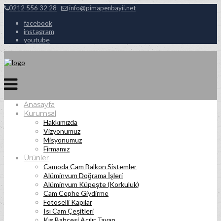
0212 556 32 28
info@pimapenbayii.net
facebook
instagram
youtube
Anasayfa
Kurumsal
Hakkımızda
Vizyonumuz
Misyonumuz
Firmamız
Ürünler
Camoda Cam Balkon Sistemler
Alüminyum Doğrama İşleri
Alüminyum Küpeşte (Korkuluk)
Cam Cephe Giydirme
Fotoselli Kapılar
Isı Cam Çeşitleri
Kış Bahçesi Açılır Tavan