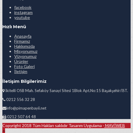
facebook
instagram
youtube
Hızlı Menü
Anasayfa
Firmamız
Hakkımızda
Misyonumuz
Vizyonumuz
Ürünler
Foto Galeri
İletişim
İletişim Bilgilerimiz
İkitelli OSB Mah. Sefaköy Sanayi Sitesi 1Blok Apt.No:15 Başakşehir/İST.
0212 556 32 28
info@pimapenbayii.net
0212 507 64 48
Copyright 2018 Tüm Hakları saklıdır Tasarım Uygulama -
MAVİWEB