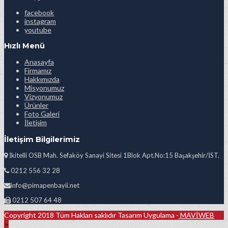
facebook
instagram
youtube
Hızlı Menü
Anasayfa
Firmamız
Hakkımızda
Misyonumuz
Vizyonumuz
Ürünler
Foto Galeri
İletişim
İletişim Bilgilerimiz
İkitelli OSB Mah. Sefaköy Sanayi Sitesi 1Blok Apt.No:15 Başakşehir/İST.
0212 556 32 28
info@pimapenbayii.net
0212 507 64 48
Copyright 2018 Tüm Hakları saklıdır Tasarım Uygulama -
MAVİWEB