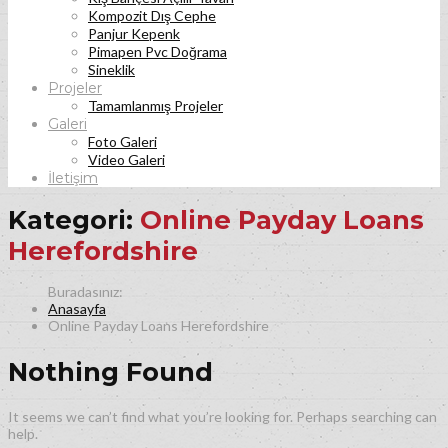
Kompozit Dış Cephe
Panjur Kepenk
Pimapen Pvc Doğrama
Sineklik
Projeler
Tamamlanmış Projeler
Galeri
Foto Galeri
Video Galeri
İletişim
Kategori:
Online Payday Loans
Herefordshire
Anasayfa
Online Payday Loans Herefordshire
Nothing Found
It seems we can’t find what you’re looking for. Perhaps searching can
help.