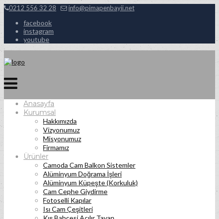
0212 556 32 28
info@pimapenbayii.net
facebook
instagram
youtube
Anasayfa
Kurumsal
Hakkımızda
Vizyonumuz
Misyonumuz
Firmamız
Ürünler
Camoda Cam Balkon Sistemler
Alüminyum Doğrama İşleri
Alüminyum Küpeşte (Korkuluk)
Cam Cephe Giydirme
Fotoselli Kapılar
Isı Cam Çeşitleri
Kış Bahçesi Açılır Tavan