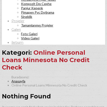
Kompozit Dış Cephe
Panjur Kepenk
Pimapen Pvc Doğrama
Sineklik
Projeler
Tamamlanmış Projeler
Galeri
Foto Galeri
Video Galeri
İletişim
Kategori:
Online Personal
Loans Minnesota No Credit
Check
Anasayfa
Online Personal Loans Minnesota No Credit Check
Nothing Found
It seems we can’t find what you’re looking for. Perhaps searching can