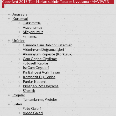
Copyright 2018 Tüm Hakları saklıdır Tasarım Uygulama -
MAVİWEB
Anasayfa
Kurumsal
Hakkımızda
Vizyonumuz
Misyonumuz
Firmamız
Ürünler
Camoda Cam Balkon Sistemler
Alüminyum Doğrama İşleri
Alüminyum Küpeşte (Korkuluk)
Cam Cephe Giydirme
Fotoselli Kapılar
Isı Cam Çeşitleri
Kış Bahçesi Açılır Tavan
Kompozit Dış Cephe
Panjur Kepenk
Pimapen Pvc Doğrama
Sineklik
Projeler
Tamamlanmış Projeler
Galeri
Foto Galeri
Video Galeri