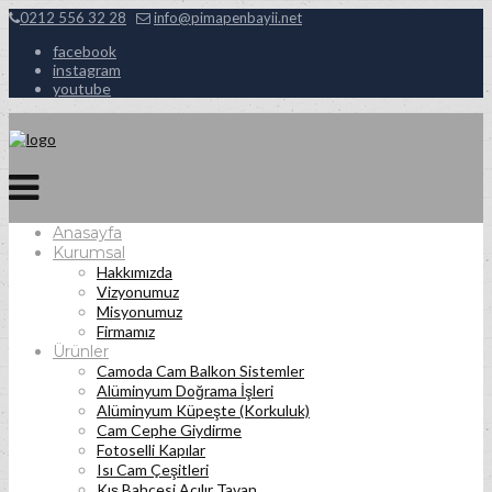
0212 556 32 28
info@pimapenbayii.net
facebook
instagram
youtube
Anasayfa
Kurumsal
Hakkımızda
Vizyonumuz
Misyonumuz
Firmamız
Ürünler
Camoda Cam Balkon Sistemler
Alüminyum Doğrama İşleri
Alüminyum Küpeşte (Korkuluk)
Cam Cephe Giydirme
Fotoselli Kapılar
Isı Cam Çeşitleri
Kış Bahçesi Açılır Tavan