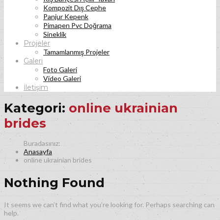
Kompozit Dış Cephe
Panjur Kepenk
Pimapen Pvc Doğrama
Sineklik
Projeler
Tamamlanmış Projeler
Galeri
Foto Galeri
Video Galeri
İletişim
Kategori:
online ukrainian
brides
Anasayfa
online ukrainian brides
Nothing Found
It seems we can’t find what you’re looking for. Perhaps searching can
help.