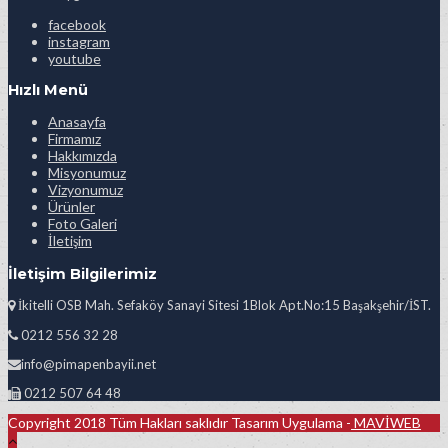
facebook
instagram
youtube
Hızlı Menü
Anasayfa
Firmamız
Hakkımızda
Misyonumuz
Vizyonumuz
Ürünler
Foto Galeri
İletişim
İletişim Bilgilerimiz
İkitelli OSB Mah. Sefaköy Sanayi Sitesi 1Blok Apt.No:15 Başakşehir/İST.
0212 556 32 28
info@pimapenbayii.net
0212 507 64 48
Copyright 2018 Tüm Hakları saklıdır Tasarım Uygulama -
MAVİWEB