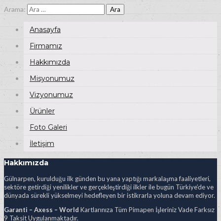
Arama:
Anasayfa
Firmamız
Hakkımızda
Misyonumuz
Vizyonumuz
Ürünler
Foto Galeri
İletişim
Hakkımızda
Gülnarpen, kurulduğu ilk günden bu yana yaptığı markalaşma faaliyetleri,
sektöre getirdiği yenilikler ve gerçekleştirdiği ilkler ile bugün Türkiye’de ve
dünyada sürekli yükselmeyi hedefleyen bir istikrarla yoluna devam ediyor.
Garanti – Axess – World
Kartlarınıza Tüm Pimapen İşleriniz Vade Farksız
9 Taksit Uygulanmaktadır.