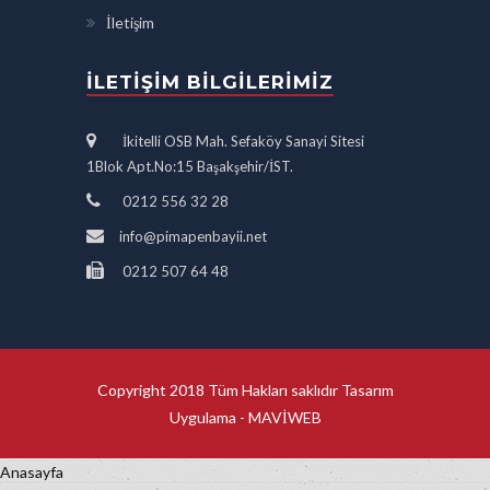
İletişim
İLETIŞIM BILGILERIMIZ
İkitelli OSB Mah. Sefaköy Sanayi Sitesi
1Blok Apt.No:15 Başakşehir/İST.
0212 556 32 28
info@pimapenbayii.net
0212 507 64 48
Copyright 2018 Tüm Hakları saklıdır Tasarım
Uygulama -
MAVİWEB
Anasayfa