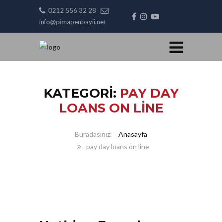
0212 556 32 28
info@pimapenbayii.net
KATEGORI:
PAY DAY
LOANS ON LINE
Anasayfa
pay day loans on line