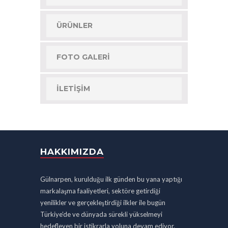
ÜRÜNLER
FOTO GALERI
İLETIŞIM
HAKKIMIZDA
Gülnarpen, kurulduğu ilk günden bu yana yaptığı
markalaşma faaliyetleri, sektöre getirdiği
yenilikler ve gerçekleştirdiği ilkler ile bugün
Türkiye’de ve dünyada sürekli yükselmeyi
hedefleyen bir istikrarla yoluna devam ediyor.