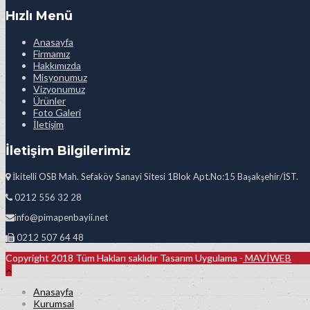
Hızlı Menü
Anasayfa
Firmamız
Hakkımızda
Misyonumuz
Vizyonumuz
Ürünler
Foto Galeri
İletişim
İletişim Bilgilerimiz
İkitelli OSB Mah. Sefaköy Sanayi Sitesi 1Blok Apt.No:15 Başakşehir/İST.
0212 556 32 28
info@pimapenbayii.net
0212 507 64 48
Copyright 2018 Tüm Hakları saklıdır Tasarım Uygulama -
MAVİWEB
Anasayfa
Kurumsal