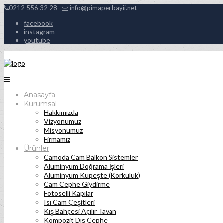
0212 556 32 28
info@pimapenbayii.net
facebook
instagram
youtube
Anasayfa
Kurumsal
Hakkımızda
Vizyonumuz
Misyonumuz
Firmamız
Ürünler
Camoda Cam Balkon Sistemler
Alüminyum Doğrama İşleri
Alüminyum Küpeşte (Korkuluk)
Cam Cephe Giydirme
Fotoselli Kapılar
Isı Cam Çeşitleri
Kış Bahçesi Açılır Tavan
Kompozit Dış Cephe