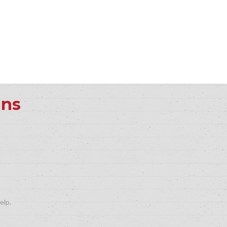
ans
elp.