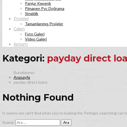
Panjur Kepenk
Pimapen Pvc Doğrama
Sineklik
Projeler
Tamamlanmış Projeler
Galeri
Foto Galeri
Video Galeri
İletişim
Kategori:
payday direct lo
Anasayfa
payday direct loans
Nothing Found
It seems we can’t find what you’re looking for. Perhaps searching can h
Arama: