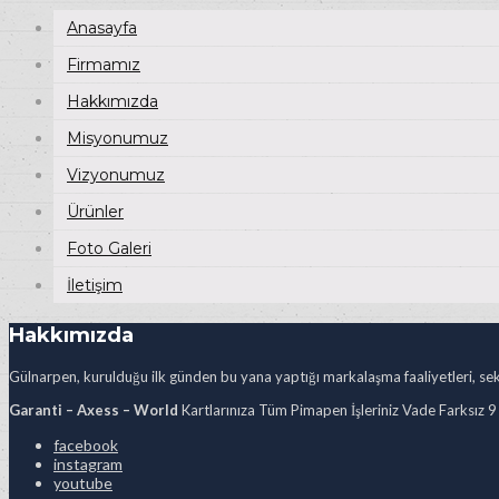
Anasayfa
Firmamız
Hakkımızda
Misyonumuz
Vizyonumuz
Ürünler
Foto Galeri
İletişim
Hakkımızda
Gülnarpen, kurulduğu ilk günden bu yana yaptığı markalaşma faaliyetleri, sekt
Garanti – Axess – World
Kartlarınıza Tüm Pimapen İşleriniz Vade Farksız 9
facebook
instagram
youtube