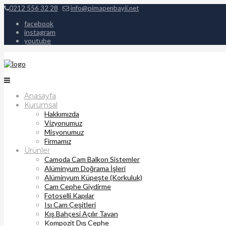
0212 556 32 28
info@pimapenbayii.net
facebook
instagram
youtube
Anasayfa
Kurumsal
Hakkımızda
Vizyonumuz
Misyonumuz
Firmamız
Ürünler
Camoda Cam Balkon Sistemler
Alüminyum Doğrama İşleri
Alüminyum Küpeşte (Korkuluk)
Cam Cephe Giydirme
Fotoselli Kapılar
Isı Cam Çeşitleri
Kış Bahçesi Açılır Tavan
Kompozit Dış Cephe