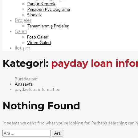
Panjur Kepenk
Pimapen Pvc Doğrama
Sineklik
Projeler
Tamamlanmış Projeler
Galeri
Foto Galeri
Video Galeri
İletişim
Kategori:
payday loan info
Anasayfa
payday loan information
Nothing Found
It seems we can’t find what you’re looking for. Perhaps searching can h
Arama: