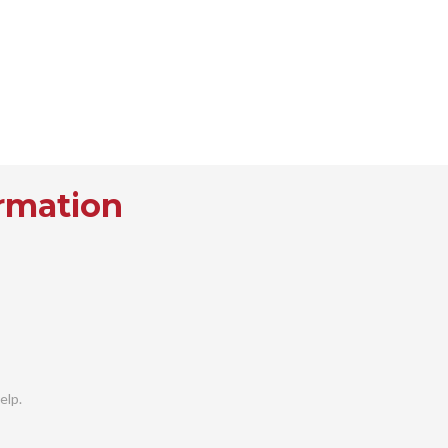
rmation
elp.