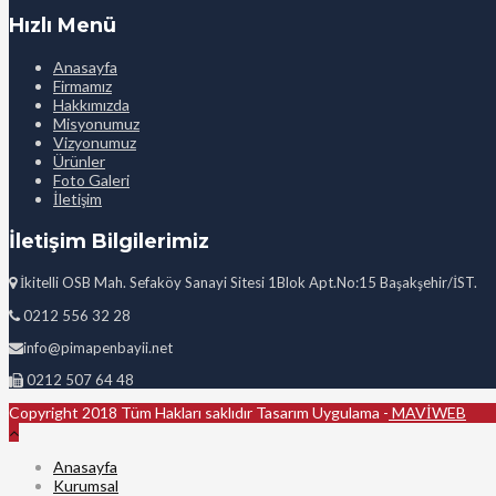
Hızlı Menü
Anasayfa
Firmamız
Hakkımızda
Misyonumuz
Vizyonumuz
Ürünler
Foto Galeri
İletişim
İletişim Bilgilerimiz
İkitelli OSB Mah. Sefaköy Sanayi Sitesi 1Blok Apt.No:15 Başakşehir/İST.
0212 556 32 28
info@pimapenbayii.net
0212 507 64 48
Copyright 2018 Tüm Hakları saklıdır Tasarım Uygulama -
MAVİWEB
Anasayfa
Kurumsal