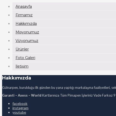
Anasayfa
Firmamız
Hakkımızda
Misyonumuz
Vizyonumuz
Ürünler
Foto Galeri
İletişim
Hakkımızda
Gülnarpen, kurulduğu ilk günden bu yana yaptığı markalaşma faaliyetleri, sekt
Garanti – Axess – World
Kartlarınıza Tüm Pimapen İşleriniz Vade Farksız 9
facebook
instagram
youtube