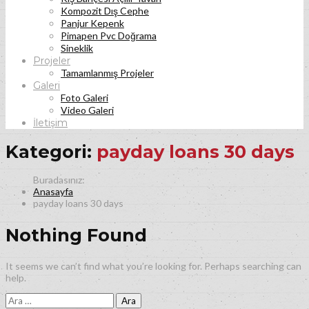
Kompozit Dış Cephe
Panjur Kepenk
Pimapen Pvc Doğrama
Sineklik
Projeler
Tamamlanmış Projeler
Galeri
Foto Galeri
Video Galeri
İletişim
Kategori:
payday loans 30 days
Anasayfa
payday loans 30 days
Nothing Found
It seems we can’t find what you’re looking for. Perhaps searching can
help.
Arama: