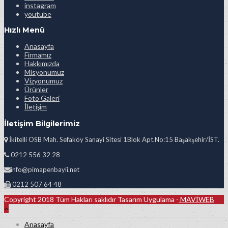
instagram
youtube
Hızlı Menü
Anasayfa
Firmamız
Hakkımızda
Misyonumuz
Vizyonumuz
Ürünler
Foto Galeri
İletişim
İletişim Bilgilerimiz
İkitelli OSB Mah. Sefaköy Sanayi Sitesi 1Blok Apt.No:15 Başakşehir/İST.
0212 556 32 28
info@pimapenbayii.net
0212 507 64 48
Copyright 2018 Tüm Hakları saklıdır Tasarım Uygulama -
MAVİWEB
Anasayfa