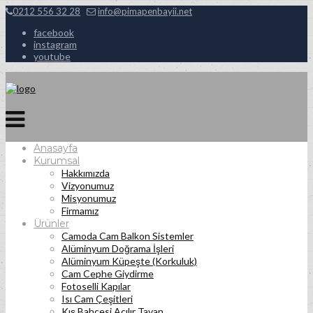
0212 556 32 28
info@pimapenbayii.net
facebook
instagram
youtube
Anasayfa
Kurumsal
Hakkımızda
Vizyonumuz
Misyonumuz
Firmamız
Ürünler
Camoda Cam Balkon Sistemler
Alüminyum Doğrama İşleri
Alüminyum Küpeşte (Korkuluk)
Cam Cephe Giydirme
Fotoselli Kapılar
Isı Cam Çeşitleri
Kış Bahçesi Açılır Tavan