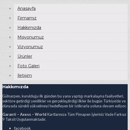
Anasayfa
Firmamız
Hakkımızda
Misyonumuz
Vizyonumuz
Ürünler
Foto Galeri
İletişim
Hakkımızda
Gülnarpen, kurulduğu ilk günden bu yana yaptığı markalaşma faaliyetleri,
sektöre getirdiği yenilikler ve gerçekleştirdiği ilkler ile bugün Türkiye’de ve
dünyada sürekli yükselmeyi hedefleyen bir istikrarla yoluna devam ediyor.
Garanti – Axess – World
Kartlarınıza Tüm Pimapen İşleriniz Vade Farksız
9 Taksit Uygulanmaktadır.
facebook