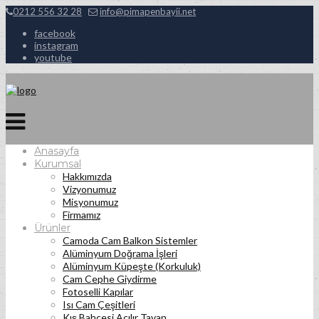
0212 556 32 28
info@pimapenbayii.net
facebook
instagram
youtube
Anasayfa
Kurumsal
Hakkımızda
Vizyonumuz
Misyonumuz
Firmamız
Ürünler
Camoda Cam Balkon Sistemler
Alüminyum Doğrama İşleri
Alüminyum Küpeşte (Korkuluk)
Cam Cephe Giydirme
Fotoselli Kapılar
Isı Cam Çeşitleri
Kış Bahçesi Açılır Tavan