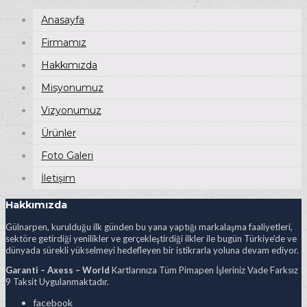
Anasayfa
Firmamız
Hakkımızda
Misyonumuz
Vizyonumuz
Ürünler
Foto Galeri
İletişim
Hakkımızda
Gülnarpen, kurulduğu ilk günden bu yana yaptığı markalaşma faaliyetleri,
sektöre getirdiği yenilikler ve gerçekleştirdiği ilkler ile bugün Türkiye’de ve
dünyada sürekli yükselmeyi hedefleyen bir istikrarla yoluna devam ediyor.
Garanti – Axess – World
Kartlarınıza Tüm Pimapen İşleriniz Vade Farksız
9 Taksit Uygulanmaktadır.
facebook