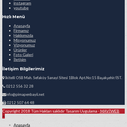
instagram
youtube
Hızlı Menü
Anasayfa
Firmamız
Hakkımızda
Misyonumuz
Vizyonumuz
Ürünler
Foto Galeri
İletişim
İletişim Bilgilerimiz
İkitelli OSB Mah. Sefaköy Sanayi Sitesi 1Blok Apt.No:15 Başakşehir/İST.
0212 556 32 28
info@pimapenbayii.net
0212 507 64 48
Copyright 2018 Tüm Hakları saklıdır Tasarım Uygulama -
MAVİWEB
Anasayfa