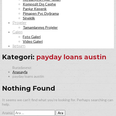
Kompozit Dış Cephe
Panjur Kepenk
Pimapen Pvc Doğrama
Sineklik
Projeler
Tamamlanmış Projeler
Galeri
Foto Galeri
Video Galeri
İletişim
Kategori:
payday loans austin
Anasayfa
payday loans austin
Nothing Found
It seems we can’t find what you’re looking for. Perhaps searching can
help.
Arama: