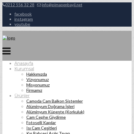
0212 556 32 28
info@pimapenbayii.net
facebook
instagram
youtube
Anasayfa
Kurumsal
Hakkımızda
Vizyonumuz
Misyonumuz
Firmamız
Ürünler
Camoda Cam Balkon Sistemler
Alüminyum Doğrama İşleri
Alüminyum Küpeşte (Korkuluk)
Cam Cephe Giydirme
Fotoselli Kapılar
Isı Cam Çeşitleri
Kış Bahçesi Açılır Tavan