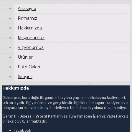
Anasayfa
Firmamız
Hakkımızda
Misyonumuz
Vizyonumuz
Ürünler
Foto Galeri
İletişim
Hakkımızda
Gülnarpen, kurulduğu ilk günden bu yana yaptığı markalaşma faaliyetleri,
sektöre getirdiği yenilikler ve gerçekleştirdiği ilkler ile bugün Türkiye’de ve
dünyada sürekli yükselmeyi hedefleyen bir istikrarla yoluna devam ediyor.
Garanti – Axess – World
Kartlarınıza Tüm Pimapen İşleriniz Vade Farksız
9 Taksit Uygulanmaktadır.
facebook