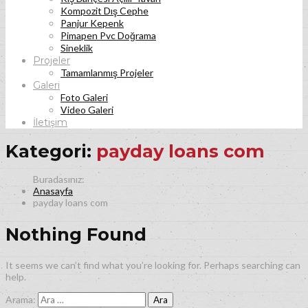
Kompozit Dış Cephe
Panjur Kepenk
Pimapen Pvc Doğrama
Sineklik
Projeler
Tamamlanmış Projeler
Galeri
Foto Galeri
Video Galeri
İletişim
Kategori:
payday loans com
Anasayfa
payday loans com
Nothing Found
It seems we can’t find what you’re looking for. Perhaps searching can
help.
Arama: