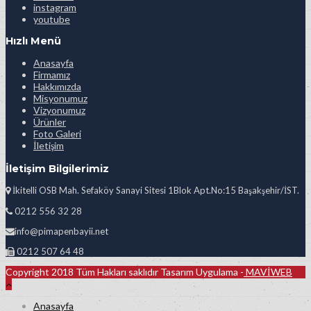
instagram
youtube
Hızlı Menü
Anasayfa
Firmamız
Hakkımızda
Misyonumuz
Vizyonumuz
Ürünler
Foto Galeri
İletişim
İletişim Bilgilerimiz
İkitelli OSB Mah. Sefaköy Sanayi Sitesi 1Blok Apt.No:15 Başakşehir/İST.
0212 556 32 28
info@pimapenbayii.net
0212 507 64 48
Copyright 2018 Tüm Hakları saklıdır Tasarım Uygulama -
MAVİWEB
Anasayfa