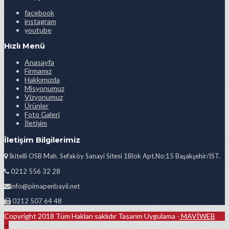
facebook
instagram
youtube
Hızlı Menü
Anasayfa
Firmamız
Hakkımızda
Misyonumuz
Vizyonumuz
Ürünler
Foto Galeri
İletişim
İletişim Bilgilerimiz
İkitelli OSB Mah. Sefaköy Sanayi Sitesi 1Blok Apt.No:15 Başakşehir/İST.
0212 556 32 28
info@pimapenbayii.net
0212 507 64 48
Copyright 2018 Tüm Hakları saklıdır Tasarım Uygulama -
MAVİWEB