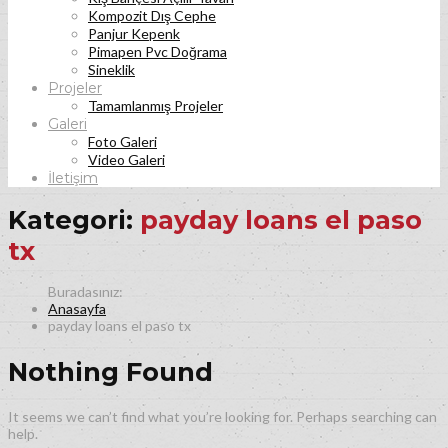
Kompozit Dış Cephe
Panjur Kepenk
Pimapen Pvc Doğrama
Sineklik
Projeler
Tamamlanmış Projeler
Galeri
Foto Galeri
Video Galeri
İletişim
Kategori:
payday loans el paso
tx
Anasayfa
payday loans el paso tx
Nothing Found
It seems we can’t find what you’re looking for. Perhaps searching can
help.