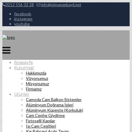
0212 556 32 28
info@pimapenbayii.net
facebook
instagram
youtube
Anasayfa
Kurumsal
Hakkımızda
Vizyonumuz
Misyonumuz
Firmamız
Ürünler
Camoda Cam Balkon Sistemler
Alüminyum Doğrama İşleri
Alüminyum Küpeşte (Korkuluk)
Cam Cephe Giydirme
Fotoselli Kapılar
Isı Cam Çeşitleri
Kış Bahçesi Açılır Tavan