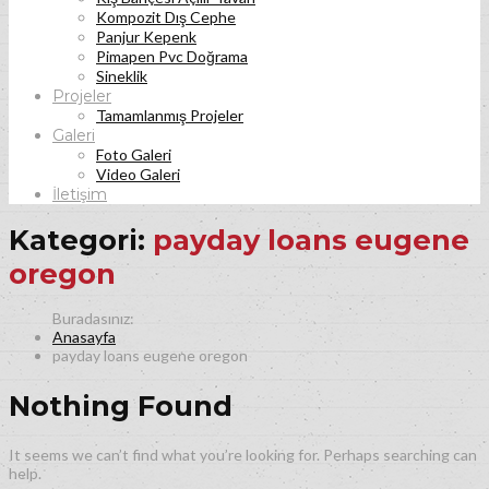
Kompozit Dış Cephe
Panjur Kepenk
Pimapen Pvc Doğrama
Sineklik
Projeler
Tamamlanmış Projeler
Galeri
Foto Galeri
Video Galeri
İletişim
Kategori:
payday loans eugene
oregon
Anasayfa
payday loans eugene oregon
Nothing Found
It seems we can’t find what you’re looking for. Perhaps searching can
help.