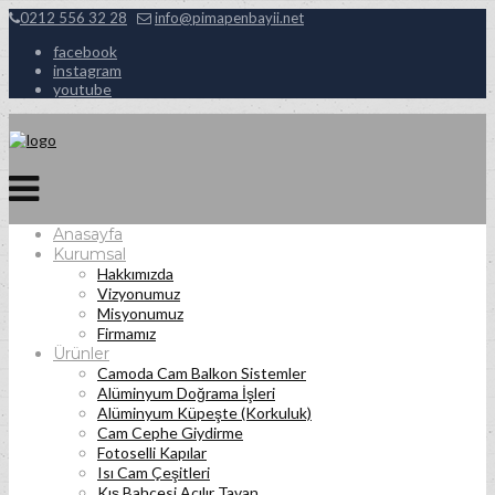
0212 556 32 28
info@pimapenbayii.net
facebook
instagram
youtube
Anasayfa
Kurumsal
Hakkımızda
Vizyonumuz
Misyonumuz
Firmamız
Ürünler
Camoda Cam Balkon Sistemler
Alüminyum Doğrama İşleri
Alüminyum Küpeşte (Korkuluk)
Cam Cephe Giydirme
Fotoselli Kapılar
Isı Cam Çeşitleri
Kış Bahçesi Açılır Tavan