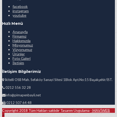
facebook
instagram
youtube
Hızlı Menü
Anasayfa
Firmamız
Hakkımızda
Misyonumuz
Vizyonumuz
Ürünler
Foto Galeri
İletişim
İletişim Bilgilerimiz
İkitelli OSB Mah. Sefaköy Sanayi Sitesi 1Blok Apt.No:15 Başakşehir/İST.
0212 556 32 28
info@pimapenbayii.net
0212 507 64 48
Copyright 2018 Tüm Hakları saklıdır Tasarım Uygulama -
MAVİWEB