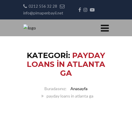
0212 556 32 28
info@pimapenbayii.net
KATEGORI:
PAYDAY
LOANS IN ATLANTA
GA
Anasayfa
payday loans in atlanta ga