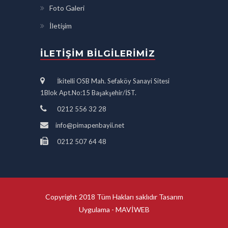
Foto Galeri
İletişim
İLETIŞIM BILGILERIMIZ
İkitelli OSB Mah. Sefaköy Sanayi Sitesi
1Blok Apt.No:15 Başakşehir/İST.
0212 556 32 28
info@pimapenbayii.net
0212 507 64 48
Copyright 2018 Tüm Hakları saklıdır Tasarım
Uygulama -
MAVİWEB