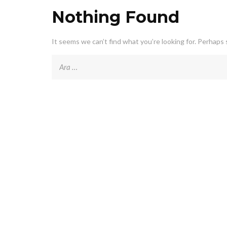
Nothing Found
It seems we can’t find what you’re looking for. Perhaps 
Arama: