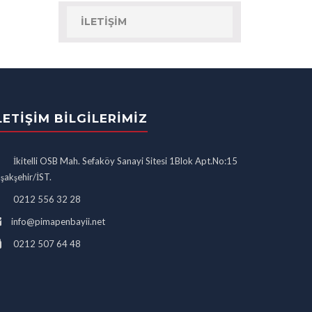
İLETIŞIM
LETIŞIM BILGILERIMIZ
İkitelli OSB Mah. Sefaköy Sanayi Sitesi 1Blok Apt.No:15
şakşehir/İST.
0212 556 32 28
info@pimapenbayii.net
0212 507 64 48