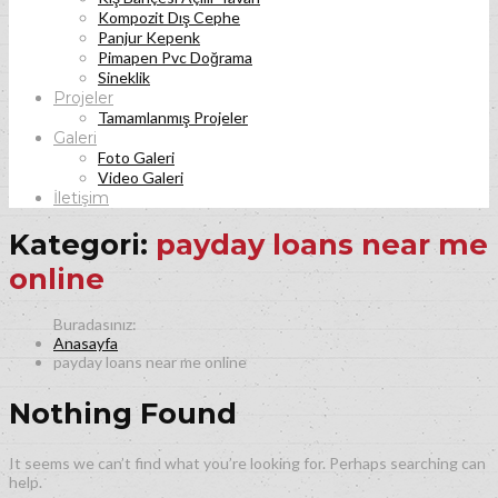
Kompozit Dış Cephe
Panjur Kepenk
Pimapen Pvc Doğrama
Sineklik
Projeler
Tamamlanmış Projeler
Galeri
Foto Galeri
Video Galeri
İletişim
Kategori:
payday loans near me
online
Anasayfa
payday loans near me online
Nothing Found
It seems we can’t find what you’re looking for. Perhaps searching can
help.