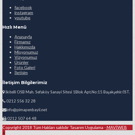
facebook
instagram
youtube
Hızlı Menü
Anasayfa
Firmamız
Hakkımızda
Misyonumuz
Vizyonumuz
Ürünler
Foto Galeri
İletişim
İletişim Bilgilerimiz
İkitelli OSB Mah. Sefaköy Sanayi Sitesi 1Blok Apt.No:15 Başakşehir/İST.
0212 556 32 28
info@pimapenbayii.net
0212 507 64 48
Copyright 2018 Tüm Hakları saklıdır Tasarım Uygulama -
MAVİWEB