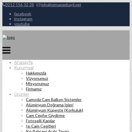
0212 556 32 28
info@pimapenbayii.net
facebook
instagram
youtube
Anasayfa
Kurumsal
Hakkımızda
Vizyonumuz
Misyonumuz
Firmamız
Ürünler
Camoda Cam Balkon Sistemler
Alüminyum Doğrama İşleri
Alüminyum Küpeşte (Korkuluk)
Cam Cephe Giydirme
Fotoselli Kapılar
Isı Cam Çeşitleri
Kış Bahçesi Açılır Tavan