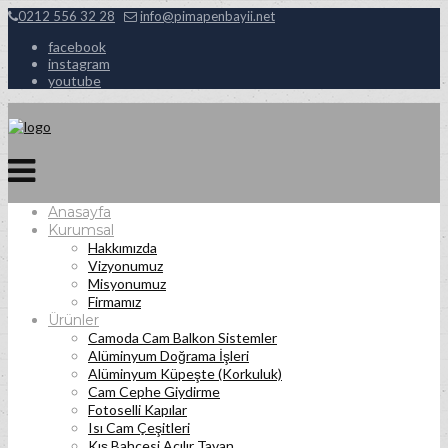
0212 556 32 28
info@pimapenbayii.net
facebook
instagram
youtube
Anasayfa
Kurumsal
Hakkımızda
Vizyonumuz
Misyonumuz
Firmamız
Ürünler
Camoda Cam Balkon Sistemler
Alüminyum Doğrama İşleri
Alüminyum Küpeşte (Korkuluk)
Cam Cephe Giydirme
Fotoselli Kapılar
Isı Cam Çeşitleri
Kış Bahçesi Açılır Tavan