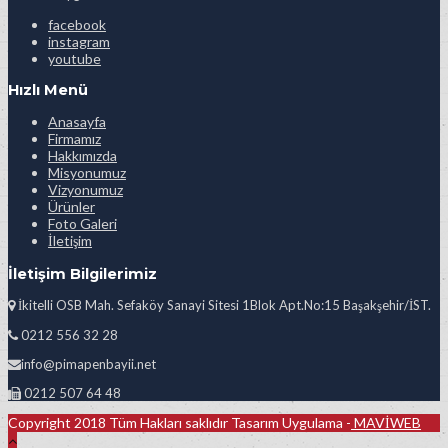
facebook
instagram
youtube
Hızlı Menü
Anasayfa
Firmamız
Hakkımızda
Misyonumuz
Vizyonumuz
Ürünler
Foto Galeri
İletişim
İletişim Bilgilerimiz
İkitelli OSB Mah. Sefaköy Sanayi Sitesi 1Blok Apt.No:15 Başakşehir/İST.
0212 556 32 28
info@pimapenbayii.net
0212 507 64 48
Copyright 2018 Tüm Hakları saklıdır Tasarım Uygulama -
MAVİWEB