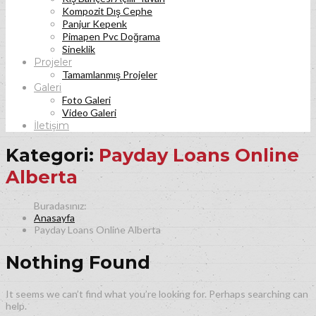
Kompozit Dış Cephe
Panjur Kepenk
Pimapen Pvc Doğrama
Sineklik
Projeler
Tamamlanmış Projeler
Galeri
Foto Galeri
Video Galeri
İletişim
Kategori:
Payday Loans Online
Alberta
Anasayfa
Payday Loans Online Alberta
Nothing Found
It seems we can’t find what you’re looking for. Perhaps searching can
help.