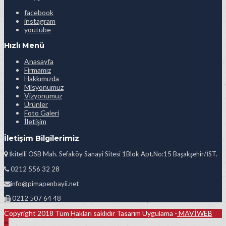
facebook
instagram
youtube
Hızlı Menü
Anasayfa
Firmamız
Hakkımızda
Misyonumuz
Vizyonumuz
Ürünler
Foto Galeri
İletişim
İletişim Bilgilerimiz
İkitelli OSB Mah. Sefaköy Sanayi Sitesi 1Blok Apt.No:15 Başakşehir/İST.
0212 556 32 28
info@pimapenbayii.net
0212 507 64 48
Copyright 2018 Tüm Hakları saklıdır Tasarım Uygulama -
MAVİWEB