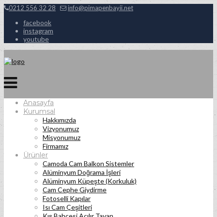
0212 556 32 28
info@pimapenbayii.net
facebook
instagram
youtube
Anasayfa
Kurumsal
Hakkımızda
Vizyonumuz
Misyonumuz
Firmamız
Ürünler
Camoda Cam Balkon Sistemler
Alüminyum Doğrama İşleri
Alüminyum Küpeşte (Korkuluk)
Cam Cephe Giydirme
Fotoselli Kapılar
Isı Cam Çeşitleri
Kış Bahçesi Açılır Tavan