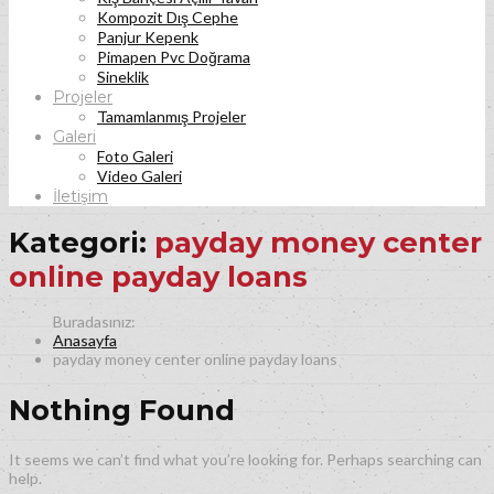
Kompozit Dış Cephe
Panjur Kepenk
Pimapen Pvc Doğrama
Sineklik
Projeler
Tamamlanmış Projeler
Galeri
Foto Galeri
Video Galeri
İletişim
Kategori:
payday money center
online payday loans
Anasayfa
payday money center online payday loans
Nothing Found
It seems we can’t find what you’re looking for. Perhaps searching can
help.