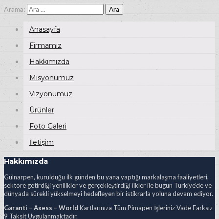
Arama:
Anasayfa
Firmamız
Hakkımızda
Misyonumuz
Vizyonumuz
Ürünler
Foto Galeri
İletişim
Hakkımızda
Gülnarpen, kurulduğu ilk günden bu yana yaptığı markalaşma faaliyetleri,
sektöre getirdiği yenilikler ve gerçekleştirdiği ilkler ile bugün Türkiye’de ve
dünyada sürekli yükselmeyi hedefleyen bir istikrarla yoluna devam ediyor.
Garanti – Axess – World
Kartlarınıza Tüm Pimapen İşleriniz Vade Farksız
9 Taksit Uygulanmaktadır.