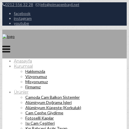
0212 556 32 28
info@pimapenbayii.net
facebook
instagram
youtube
Anasayfa
Kurumsal
Hakkımızda
Vizyonumuz
Misyonumuz
Firmamız
Ürünler
Camoda Cam Balkon Sistemler
Alüminyum Doğrama İşleri
Alüminyum Küpeşte (Korkuluk)
Cam Cephe Giydirme
Fotoselli Kapılar
Isı Cam Çeşitleri
Kış Bahçesi Açılır Tavan