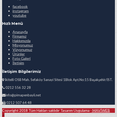
facebook
instagram
youtube
Hızlı Menü
Anasayfa
Firmamız
Hakkımızda
Misyonumuz
Vizyonumuz
Ürünler
Foto Galeri
İletişim
İletişim Bilgilerimiz
İkitelli OSB Mah. Sefaköy Sanayi Sitesi 1Blok Apt.No:15 Başakşehir/İST.
0212 556 32 28
info@pimapenbayii.net
0212 507 64 48
Copyright 2018 Tüm Hakları saklıdır Tasarım Uygulama -
MAVİWEB