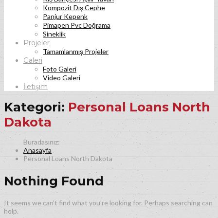
Kompozit Dış Cephe
Panjur Kepenk
Pimapen Pvc Doğrama
Sineklik
Projeler
Tamamlanmış Projeler
Galeri
Foto Galeri
Video Galeri
İletişim
Kategori:
Personal Loans North
Dakota
Anasayfa
Personal Loans North Dakota
Nothing Found
It seems we can’t find what you’re looking for. Perhaps searching can
help.