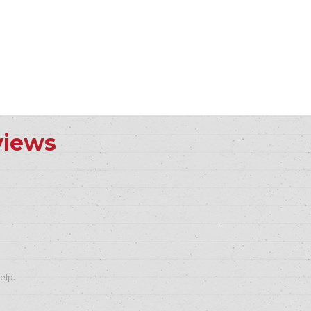
views
elp.