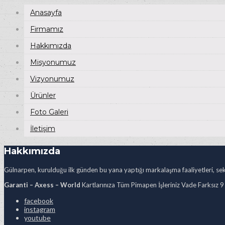
Anasayfa
Firmamız
Hakkımızda
Misyonumuz
Vizyonumuz
Ürünler
Foto Galeri
İletişim
Hakkımızda
Gülnarpen, kurulduğu ilk günden bu yana yaptığı markalaşma faaliyetleri, sekt
Garanti – Axess – World
Kartlarınıza Tüm Pimapen İşleriniz Vade Farksız 9
facebook
instagram
youtube