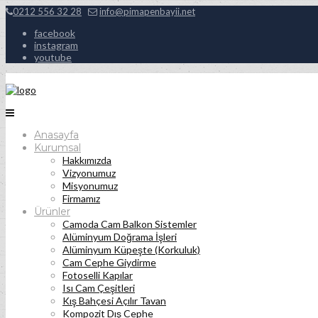
0212 556 32 28
info@pimapenbayii.net
facebook
instagram
youtube
Anasayfa
Kurumsal
Hakkımızda
Vizyonumuz
Misyonumuz
Firmamız
Ürünler
Camoda Cam Balkon Sistemler
Alüminyum Doğrama İşleri
Alüminyum Küpeşte (Korkuluk)
Cam Cephe Giydirme
Fotoselli Kapılar
Isı Cam Çeşitleri
Kış Bahçesi Açılır Tavan
Kompozit Dış Cephe