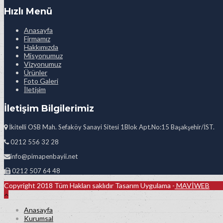
Hızlı Menü
Anasayfa
Firmamız
Hakkımızda
Misyonumuz
Vizyonumuz
Ürünler
Foto Galeri
İletişim
İletişim Bilgilerimiz
İkitelli OSB Mah. Sefaköy Sanayi Sitesi 1Blok Apt.No:15 Başakşehir/İST.
0212 556 32 28
info@pimapenbayii.net
0212 507 64 48
Copyright 2018 Tüm Hakları saklıdır Tasarım Uygulama -
MAVİWEB
Anasayfa
Kurumsal