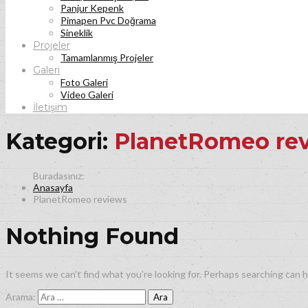
Panjur Kepenk
Pimapen Pvc Doğrama
Sineklik
Projeler
Tamamlanmış Projeler
Galeri
Foto Galeri
Video Galeri
İletişim
Kategori:
PlanetRomeo re
Anasayfa
PlanetRomeo reviews
Nothing Found
It seems we can’t find what you’re looking for. Perhaps searching can h
Arama: