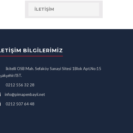
İLETIŞIM
LETIŞIM BILGILERIMIZ
İkitelli OSB Mah. Sefaköy Sanayi Sitesi 1Blok Apt.No:15
şakşehir/İST.
0212 556 32 28
info@pimapenbayii.net
0212 507 64 48