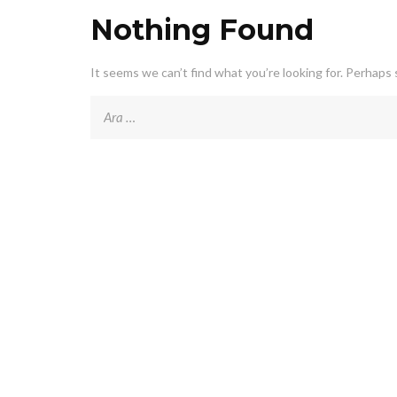
Nothing Found
It seems we can’t find what you’re looking for. Perhaps 
Arama: