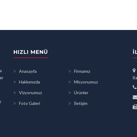
HIZLI MENÜ
İ
a
Anasayfa
Firmamız
ler
Ba
Hakkımızda
Misyonumuz
Vizyonumuz
Ürünler
z
Foto Galeri
İletişim