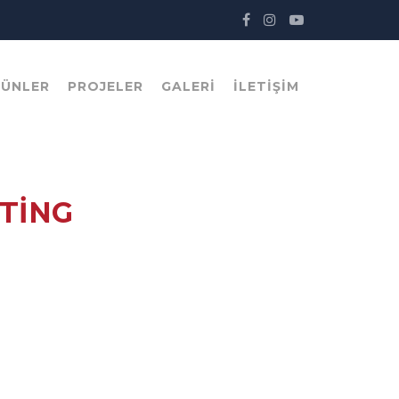
RÜNLER
PROJELER
GALERI
İLETIŞIM
ATING