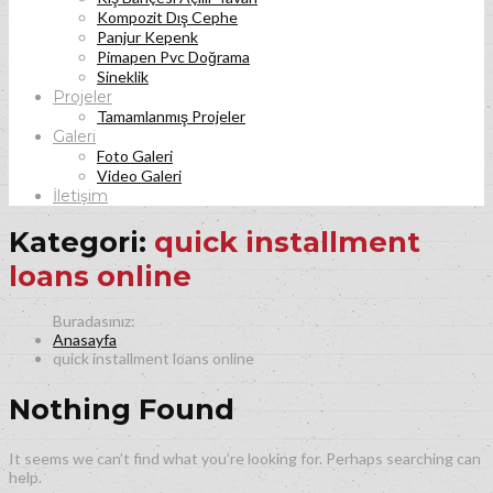
Kompozit Dış Cephe
Panjur Kepenk
Pimapen Pvc Doğrama
Sineklik
Projeler
Tamamlanmış Projeler
Galeri
Foto Galeri
Video Galeri
İletişim
Kategori:
quick installment
loans online
Anasayfa
quick installment loans online
Nothing Found
It seems we can’t find what you’re looking for. Perhaps searching can
help.