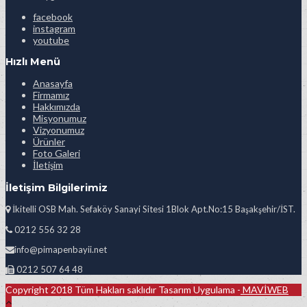
facebook
instagram
youtube
Hızlı Menü
Anasayfa
Firmamız
Hakkımızda
Misyonumuz
Vizyonumuz
Ürünler
Foto Galeri
İletişim
İletişim Bilgilerimiz
İkitelli OSB Mah. Sefaköy Sanayi Sitesi 1Blok Apt.No:15 Başakşehir/İST.
0212 556 32 28
info@pimapenbayii.net
0212 507 64 48
Copyright 2018 Tüm Hakları saklıdır Tasarım Uygulama -
MAVİWEB