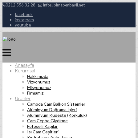
0212 556 32 28
info@pimapenbayii.net
facebook
instagram
youtube
Anasayfa
Kurumsal
Hakkımızda
Vizyonumuz
Misyonumuz
Firmamız
Ürünler
Camoda Cam Balkon Sistemler
Alüminyum Doğrama İşleri
Alüminyum Küpeşte (Korkuluk)
Cam Cephe Giydirme
Fotoselli Kapılar
Isı Cam Çeşitleri
Kış Bahçesi Açılır Tavan