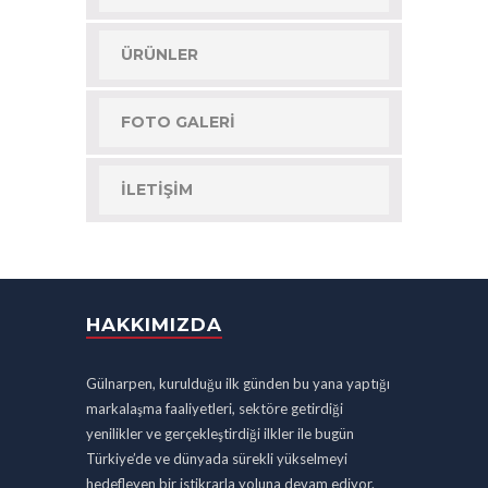
ÜRÜNLER
FOTO GALERI
İLETIŞIM
HAKKIMIZDA
Gülnarpen, kurulduğu ilk günden bu yana yaptığı
markalaşma faaliyetleri, sektöre getirdiği
yenilikler ve gerçekleştirdiği ilkler ile bugün
Türkiye’de ve dünyada sürekli yükselmeyi
hedefleyen bir istikrarla yoluna devam ediyor.