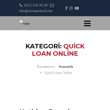
0212 556 32 28
info@pimapenbayii.net
KATEGORI:
QUICK
LOAN ONLINE
Anasayfa
Quick Loan Online