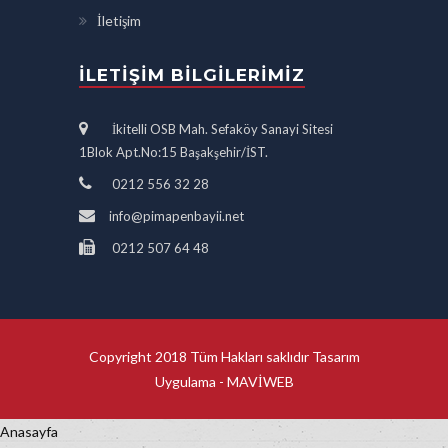
İletişim
İLETIŞIM BILGILERIMIZ
İkitelli OSB Mah. Sefaköy Sanayi Sitesi
1Blok Apt.No:15 Başakşehir/İST.
0212 556 32 28
info@pimapenbayii.net
0212 507 64 48
Copyright 2018 Tüm Hakları saklıdır Tasarım
Uygulama -
MAVİWEB
Anasayfa