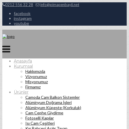
0212 556 32 28
info@pimapenbayii.net
facebook
instagram
youtube
Anasayfa
Kurumsal
Hakkımızda
Vizyonumuz
Misyonumuz
Firmamız
Ürünler
Camoda Cam Balkon Sistemler
Alüminyum Doğrama İşleri
Alüminyum Küpeşte (Korkuluk)
Cam Cephe Giydirme
Fotoselli Kapılar
Isı Cam Çeşitleri
Kış Bahçesi Açılır Tavan