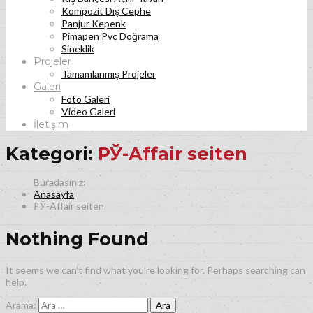
Kompozit Dış Cephe
Panjur Kepenk
Pimapen Pvc Doğrama
Sineklik
Projeler
Tamamlanmış Projeler
Galeri
Foto Galeri
Video Galeri
İletişim
Kategori:
РЎ-Affair seiten
Anasayfa
РЎ-Affair seiten
Nothing Found
It seems we can’t find what you’re looking for. Perhaps searching can
help.
Arama: