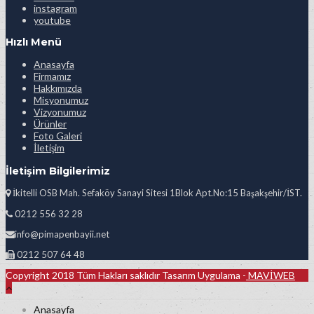
instagram
youtube
Hızlı Menü
Anasayfa
Firmamız
Hakkımızda
Misyonumuz
Vizyonumuz
Ürünler
Foto Galeri
İletişim
İletişim Bilgilerimiz
İkitelli OSB Mah. Sefaköy Sanayi Sitesi 1Blok Apt.No:15 Başakşehir/İST.
0212 556 32 28
info@pimapenbayii.net
0212 507 64 48
Copyright 2018 Tüm Hakları saklıdır Tasarım Uygulama -
MAVİWEB
Anasayfa