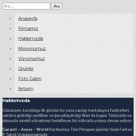
Arama:
Anasayfa
Firmamız
Hakkımızda
Misyonumuz
Vizyonumuz
Ürünler
Foto Galeri
İletişim
Hakkımızda
Gülnarpen, kurulduğu ilk günden bu yana yaptığı markalaşma faaliyetleri,
sektöre getirdiği yenilikler ve gerçekleştirdiği ilkler ile bugün Türkiye’de ve
dünyada sürekli yükselmeyi hedefleyen bir istikrarla yoluna devam ediyor.
Garanti – Axess – World
Kartlarınıza Tüm Pimapen İşleriniz Vade Farksız
9 Taksit Uygulanmaktadır.