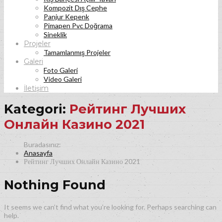
Kompozit Dış Cephe
Panjur Kepenk
Pimapen Pvc Doğrama
Sineklik
Projeler
Tamamlanmış Projeler
Galeri
Foto Galeri
Video Galeri
İletişim
Kategori:
Рейтинг Лучших
Онлайн Казино 2021
Anasayfa
Рейтинг Лучших Онлайн Казино 2021
Nothing Found
It seems we can’t find what you’re looking for. Perhaps searching can
help.