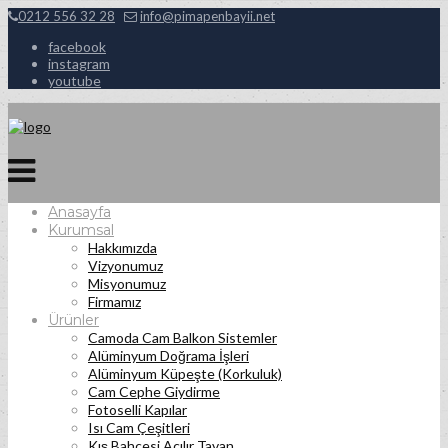
0212 556 32 28
info@pimapenbayii.net
facebook
instagram
youtube
Anasayfa
Kurumsal
Hakkımızda
Vizyonumuz
Misyonumuz
Firmamız
Ürünler
Camoda Cam Balkon Sistemler
Alüminyum Doğrama İşleri
Alüminyum Küpeşte (Korkuluk)
Cam Cephe Giydirme
Fotoselli Kapılar
Isı Cam Çeşitleri
Kış Bahçesi Açılır Tavan