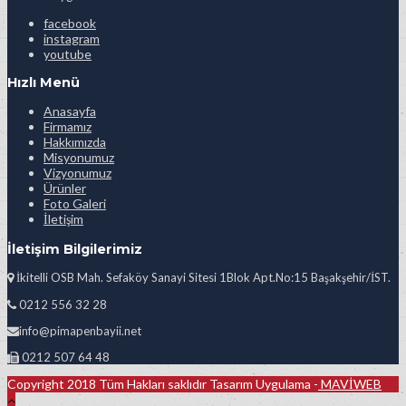
facebook
instagram
youtube
Hızlı Menü
Anasayfa
Firmamız
Hakkımızda
Misyonumuz
Vizyonumuz
Ürünler
Foto Galeri
İletişim
İletişim Bilgilerimiz
İkitelli OSB Mah. Sefaköy Sanayi Sitesi 1Blok Apt.No:15 Başakşehir/İST.
0212 556 32 28
info@pimapenbayii.net
0212 507 64 48
Copyright 2018 Tüm Hakları saklıdır Tasarım Uygulama -
MAVİWEB