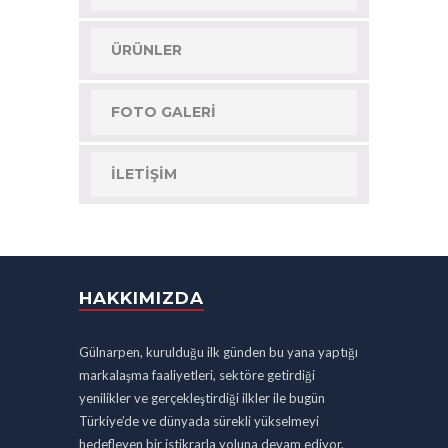
ÜRÜNLER
FOTO GALERI
İLETIŞIM
HAKKIMIZDA
Gülnarpen, kurulduğu ilk günden bu yana yaptığı
markalaşma faaliyetleri, sektöre getirdiği
yenilikler ve gerçekleştirdiği ilkler ile bugün
Türkiye’de ve dünyada sürekli yükselmeyi
hedefleyen bir istikrarla yoluna devam ediyor.