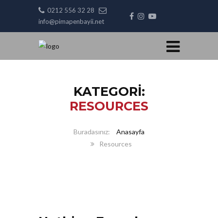
0212 556 32 28
info@pimapenbayii.net
KATEGORI:
RESOURCES
Anasayfa
Resources