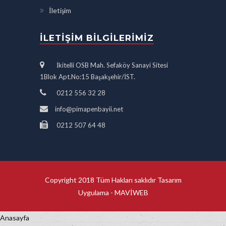
İletişim
İLETIŞIM BILGILERIMIZ
İkitelli OSB Mah. Sefaköy Sanayi Sitesi
1Blok Apt.No:15 Başakşehir/İST.
0212 556 32 28
info@pimapenbayii.net
0212 507 64 48
Copyright 2018 Tüm Hakları saklıdır Tasarım
Uygulama -
MAVİWEB
Anasayfa