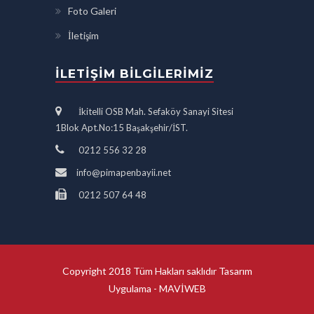
Foto Galeri
İletişim
İLETIŞIM BILGILERIMIZ
İkitelli OSB Mah. Sefaköy Sanayi Sitesi
1Blok Apt.No:15 Başakşehir/İST.
0212 556 32 28
info@pimapenbayii.net
0212 507 64 48
Copyright 2018 Tüm Hakları saklıdır Tasarım
Uygulama -
MAVİWEB