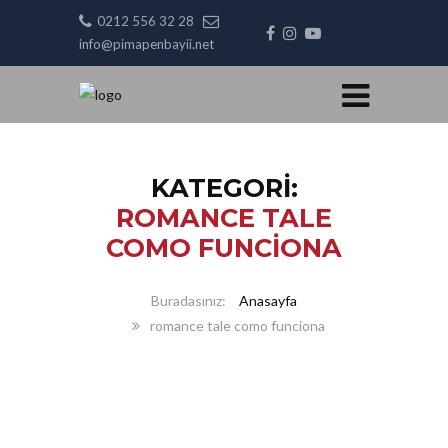
0212 556 32 28
info@pimapenbayii.net
KATEGORI:
ROMANCE TALE
COMO FUNCIONA
Anasayfa
romance tale como funciona