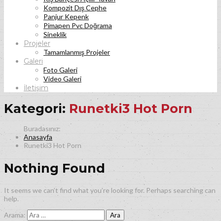
Kompozit Dış Cephe
Panjur Kepenk
Pimapen Pvc Doğrama
Sineklik
Projeler
Tamamlanmış Projeler
Galeri
Foto Galeri
Video Galeri
İletişim
Kategori:
Runetki3 Hot Porn
Anasayfa
Runetki3 Hot Porn
Nothing Found
It seems we can’t find what you’re looking for. Perhaps searching can
help.
Arama: