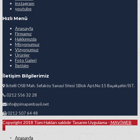
instagram
youtube
Hızlı Menü
Anasayfa
Firmamız
Hakkımızda
Misyonumuz
Vizyonumuz
Ürünler
Foto Galeri
İletişim
İletişim Bilgilerimiz
İkitelli OSB Mah. Sefaköy Sanayi Sitesi 1Blok Apt.No:15 Başakşehir/İST.
0212 556 32 28
info@pimapenbayii.net
0212 507 64 48
Copyright 2018 Tüm Hakları saklıdır Tasarım Uygulama -
MAVİWEB
Anasayfa