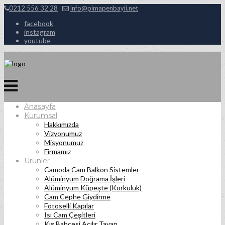
0212 556 32 28
info@pimapenbayii.net
facebook
instagram
youtube
Anasayfa
Kurumsal
Hakkımızda
Vizyonumuz
Misyonumuz
Firmamız
Ürünler
Camoda Cam Balkon Sistemler
Alüminyum Doğrama İşleri
Alüminyum Küpeşte (Korkuluk)
Cam Cephe Giydirme
Fotoselli Kapılar
Isı Cam Çeşitleri
Kış Bahçesi Açılır Tavan