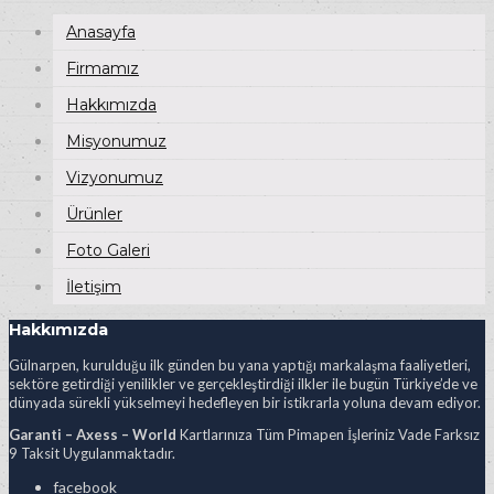
Anasayfa
Firmamız
Hakkımızda
Misyonumuz
Vizyonumuz
Ürünler
Foto Galeri
İletişim
Hakkımızda
Gülnarpen, kurulduğu ilk günden bu yana yaptığı markalaşma faaliyetleri,
sektöre getirdiği yenilikler ve gerçekleştirdiği ilkler ile bugün Türkiye’de ve
dünyada sürekli yükselmeyi hedefleyen bir istikrarla yoluna devam ediyor.
Garanti – Axess – World
Kartlarınıza Tüm Pimapen İşleriniz Vade Farksız
9 Taksit Uygulanmaktadır.
facebook