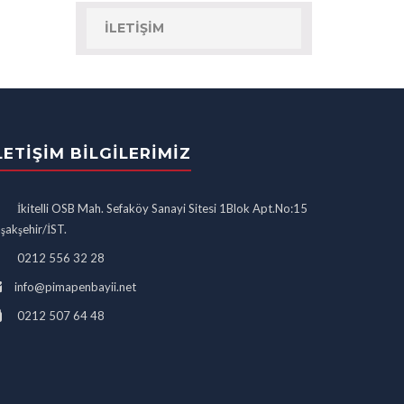
İLETIŞIM
LETIŞIM BILGILERIMIZ
İkitelli OSB Mah. Sefaköy Sanayi Sitesi 1Blok Apt.No:15
şakşehir/İST.
0212 556 32 28
info@pimapenbayii.net
0212 507 64 48