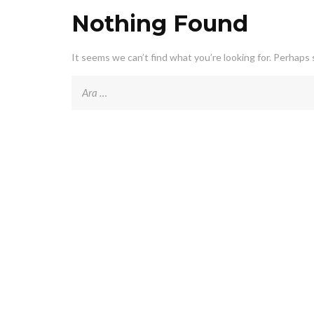
Nothing Found
It seems we can’t find what you’re looking for. Perhaps 
Arama: