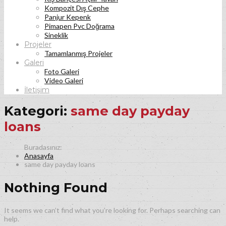
Kompozit Dış Cephe
Panjur Kepenk
Pimapen Pvc Doğrama
Sineklik
Projeler
Tamamlanmış Projeler
Galeri
Foto Galeri
Video Galeri
İletişim
Kategori:
same day payday
loans
Anasayfa
same day payday loans
Nothing Found
It seems we can’t find what you’re looking for. Perhaps searching can
help.