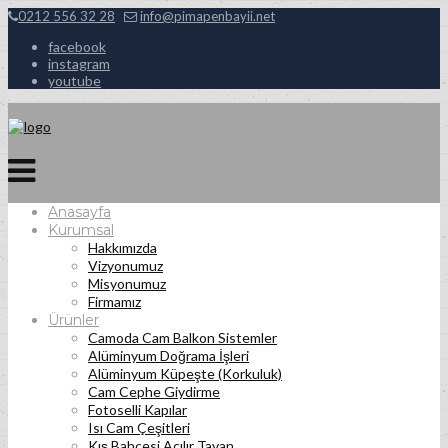
0212 556 32 28
info@pimapenbayii.net
facebook
instagram
youtube
Anasayfa
Kurumsal
Hakkımızda
Vizyonumuz
Misyonumuz
Firmamız
Ürünler
Camoda Cam Balkon Sistemler
Alüminyum Doğrama İşleri
Alüminyum Küpeşte (Korkuluk)
Cam Cephe Giydirme
Fotoselli Kapılar
Isı Cam Çeşitleri
Kış Bahçesi Açılır Tavan