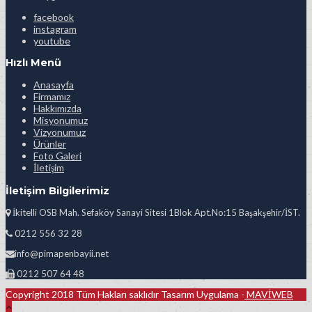
facebook
instagram
youtube
Hızlı Menü
Anasayfa
Firmamız
Hakkımızda
Misyonumuz
Vizyonumuz
Ürünler
Foto Galeri
İletişim
İletişim Bilgilerimiz
İkitelli OSB Mah. Sefaköy Sanayi Sitesi 1Blok Apt.No:15 Başakşehir/İST.
0212 556 32 28
info@pimapenbayii.net
0212 507 64 48
Copyright 2018 Tüm Hakları saklıdır Tasarım Uygulama -
MAVİWEB