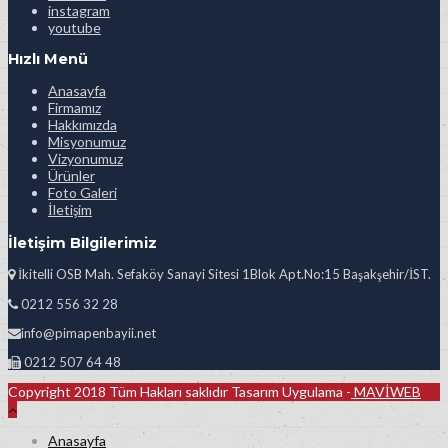
instagram
youtube
Hızlı Menü
Anasayfa
Firmamız
Hakkımızda
Misyonumuz
Vizyonumuz
Ürünler
Foto Galeri
İletişim
İletişim Bilgilerimiz
İkitelli OSB Mah. Sefaköy Sanayi Sitesi 1Blok Apt.No:15 Başakşehir/İST.
0212 556 32 28
info@pimapenbayii.net
0212 507 64 48
Copyright 2018 Tüm Hakları saklıdır Tasarım Uygulama -
MAVİWEB
Anasayfa