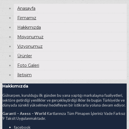
Anasayfa
Firmamız
Hakkımızda
Misyonumuz
Vizyonumuz
Ürünler
Foto Galeri
İletişim
Hakkımızda
Gülnarpen, kurulduğu ilk günden bu yana yaptığı markalaşma faaliyetleri,
sektöre getirdiği yenilikler ve gerçekleştirdiği ilkler ile bugün Türkiye’de ve
dünyada sürekli yükselmeyi hedefleyen bir istikrarla yoluna devam ediyor.
Garanti – Axess – World
Kartlarınıza Tüm Pimapen İşleriniz Vade Farksız
9 Taksit Uygulanmaktadır.
facebook