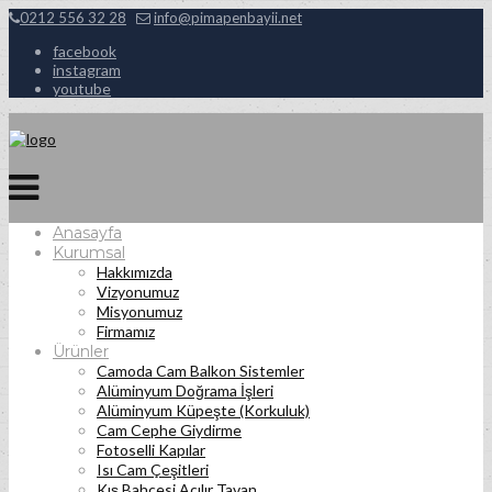
0212 556 32 28
info@pimapenbayii.net
facebook
instagram
youtube
Anasayfa
Kurumsal
Hakkımızda
Vizyonumuz
Misyonumuz
Firmamız
Ürünler
Camoda Cam Balkon Sistemler
Alüminyum Doğrama İşleri
Alüminyum Küpeşte (Korkuluk)
Cam Cephe Giydirme
Fotoselli Kapılar
Isı Cam Çeşitleri
Kış Bahçesi Açılır Tavan