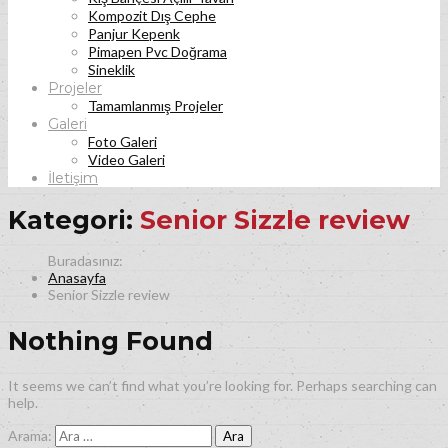
Kompozit Dış Cephe
Panjur Kepenk
Pimapen Pvc Doğrama
Sineklik
Projeler
Tamamlanmış Projeler
Galeri
Foto Galeri
Video Galeri
İletişim
Kategori:
Senior Sizzle review
Anasayfa
Senior Sizzle review
Nothing Found
It seems we can’t find what you’re looking for. Perhaps searching can
help.
Arama: