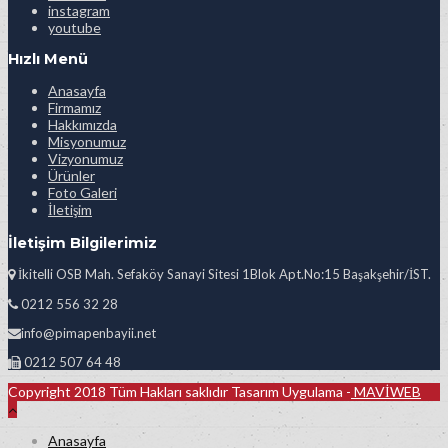
instagram
youtube
Hızlı Menü
Anasayfa
Firmamız
Hakkımızda
Misyonumuz
Vizyonumuz
Ürünler
Foto Galeri
İletişim
İletişim Bilgilerimiz
İkitelli OSB Mah. Sefaköy Sanayi Sitesi 1Blok Apt.No:15 Başakşehir/İST.
0212 556 32 28
info@pimapenbayii.net
0212 507 64 48
Copyright 2018 Tüm Hakları saklıdır Tasarım Uygulama -
MAVİWEB
Anasayfa