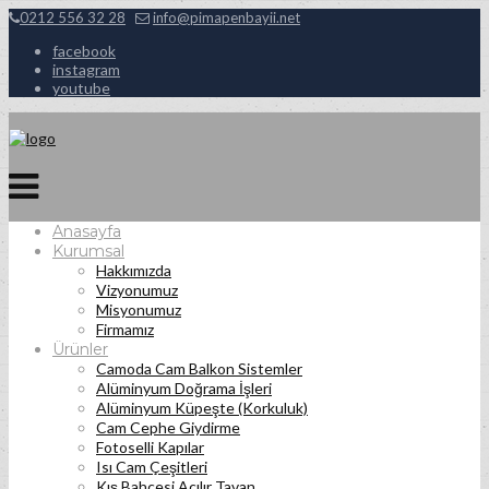
0212 556 32 28
info@pimapenbayii.net
facebook
instagram
youtube
Anasayfa
Kurumsal
Hakkımızda
Vizyonumuz
Misyonumuz
Firmamız
Ürünler
Camoda Cam Balkon Sistemler
Alüminyum Doğrama İşleri
Alüminyum Küpeşte (Korkuluk)
Cam Cephe Giydirme
Fotoselli Kapılar
Isı Cam Çeşitleri
Kış Bahçesi Açılır Tavan