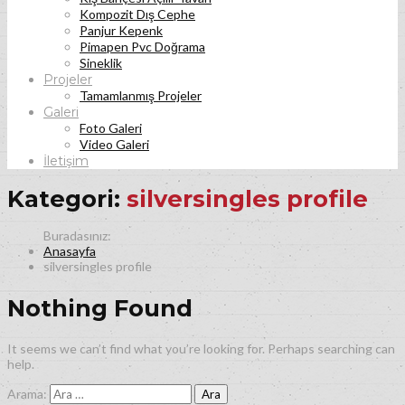
Kompozit Dış Cephe
Panjur Kepenk
Pimapen Pvc Doğrama
Sineklik
Projeler
Tamamlanmış Projeler
Galeri
Foto Galeri
Video Galeri
İletişim
Kategori:
silversingles profile
Anasayfa
silversingles profile
Nothing Found
It seems we can’t find what you’re looking for. Perhaps searching can
help.
Arama: