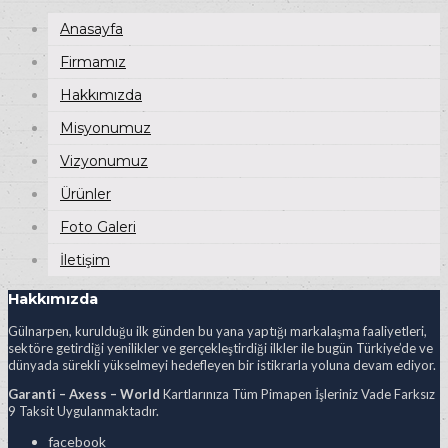
Anasayfa
Firmamız
Hakkımızda
Misyonumuz
Vizyonumuz
Ürünler
Foto Galeri
İletişim
Hakkımızda
Gülnarpen, kurulduğu ilk günden bu yana yaptığı markalaşma faaliyetleri,
sektöre getirdiği yenilikler ve gerçekleştirdiği ilkler ile bugün Türkiye’de ve
dünyada sürekli yükselmeyi hedefleyen bir istikrarla yoluna devam ediyor.
Garanti – Axess – World
Kartlarınıza Tüm Pimapen İşleriniz Vade Farksız
9 Taksit Uygulanmaktadır.
facebook