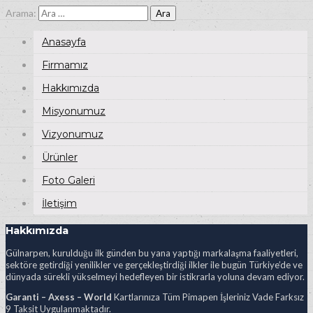
Arama:
Anasayfa
Firmamız
Hakkımızda
Misyonumuz
Vizyonumuz
Ürünler
Foto Galeri
İletişim
Hakkımızda
Gülnarpen, kurulduğu ilk günden bu yana yaptığı markalaşma faaliyetleri,
sektöre getirdiği yenilikler ve gerçekleştirdiği ilkler ile bugün Türkiye’de ve
dünyada sürekli yükselmeyi hedefleyen bir istikrarla yoluna devam ediyor.
Garanti – Axess – World
Kartlarınıza Tüm Pimapen İşleriniz Vade Farksız
9 Taksit Uygulanmaktadır.