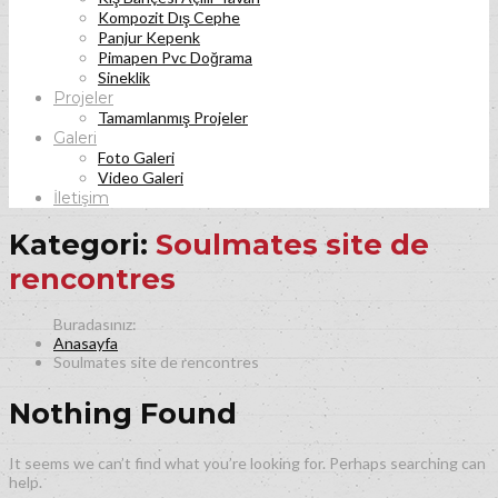
Kompozit Dış Cephe
Panjur Kepenk
Pimapen Pvc Doğrama
Sineklik
Projeler
Tamamlanmış Projeler
Galeri
Foto Galeri
Video Galeri
İletişim
Kategori:
Soulmates site de
rencontres
Anasayfa
Soulmates site de rencontres
Nothing Found
It seems we can’t find what you’re looking for. Perhaps searching can
help.