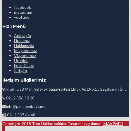
facebook
instagram
youtube
Hızlı Menü
Anasayfa
Firmamız
Hakkımızda
Misyonumuz
Vizyonumuz
Ürünler
Foto Galeri
İletişim
İletişim Bilgilerimiz
İkitelli OSB Mah. Sefaköy Sanayi Sitesi 1Blok Apt.No:15 Başakşehir/İST.
0212 556 32 28
info@pimapenbayii.net
0212 507 64 48
Copyright 2018 Tüm Hakları saklıdır Tasarım Uygulama -
MAVİWEB