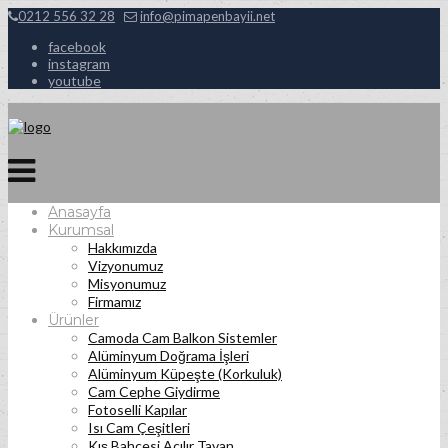
0212 556 32 28
info@pimapenbayii.net
facebook
instagram
youtube
Anasayfa
Kurumsal
Hakkımızda
Vizyonumuz
Misyonumuz
Firmamız
Ürünler
Camoda Cam Balkon Sistemler
Alüminyum Doğrama İşleri
Alüminyum Küpeşte (Korkuluk)
Cam Cephe Giydirme
Fotoselli Kapılar
Isı Cam Çeşitleri
Kış Bahçesi Açılır Tavan