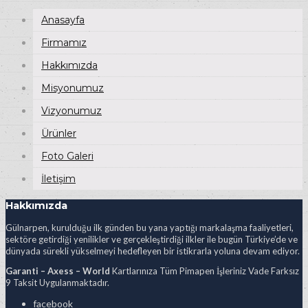
Anasayfa
Firmamız
Hakkımızda
Misyonumuz
Vizyonumuz
Ürünler
Foto Galeri
İletişim
Hakkımızda
Gülnarpen, kurulduğu ilk günden bu yana yaptığı markalaşma faaliyetleri,
sektöre getirdiği yenilikler ve gerçekleştirdiği ilkler ile bugün Türkiye’de ve
dünyada sürekli yükselmeyi hedefleyen bir istikrarla yoluna devam ediyor.
Garanti – Axess – World
Kartlarınıza Tüm Pimapen İşleriniz Vade Farksız
9 Taksit Uygulanmaktadır.
facebook