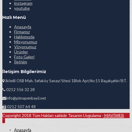
instagram
youtube
Hızlı Menü
Anasayfa
Firmamız
Hakkımızda
Misyonumuz
Vizyonumuz
Ürünler
Foto Galeri
İletişim
İletişim Bilgilerimiz
İkitelli OSB Mah. Sefaköy Sanayi Sitesi 1Blok Apt.No:15 Başakşehir/İST.
0212 556 32 28
info@pimapenbayii.net
0212 507 64 48
Copyright 2018 Tüm Hakları saklıdır Tasarım Uygulama -
MAVİWEB
Anasayfa