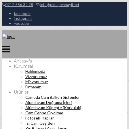
0212 556 32 28
info@pimapenbayii.net
facebook
instagram
youtube
Anasayfa
Kurumsal
Hakkımızda
Vizyonumuz
Misyonumuz
Firmamız
Ürünler
Camoda Cam Balkon Sistemler
Alüminyum Doğrama İşleri
Alüminyum Küpeşte (Korkuluk)
Cam Cephe Giydirme
Fotoselli Kapılar
Isı Cam Çeşitleri
Kış Bahçesi Açılır Tavan