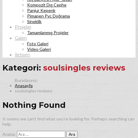
Kompozit Dış Cephe
Panjur Kepenk
Pimapen Pvc Doğrama
Sineklik
Projeler
Tamamlanmış Projeler
Galeri
Foto Galeri
Video Galeri
İletişim
Kategori:
soulsingles reviews
Anasayfa
soulsingles reviews
Nothing Found
It seems we can’t find what you’re looking for. Perhaps searching can
help.
Arama: