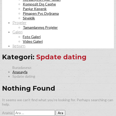
Kompozit Dış Cephe
Panjur Kepenk
Pimapen Pvc Doğrama
Sineklik
Projeler
Tamamlanmış Projeler
Galeri
Foto Galeri
Video Galeri
İletişim
Kategori:
Spdate dating
Anasayfa
Spdate dating
Nothing Found
It seems we can’t find what you’re looking for. Perhaps searching can
help.
Arama: