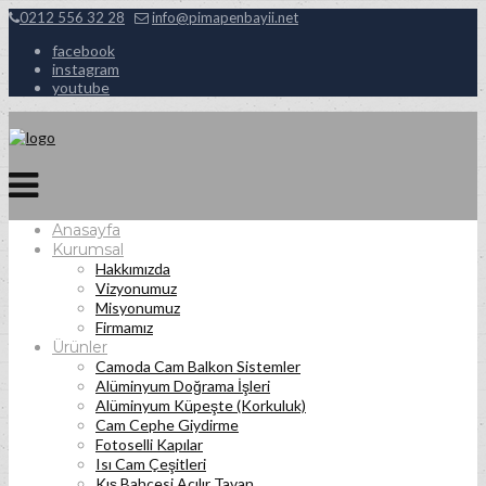
0212 556 32 28
info@pimapenbayii.net
facebook
instagram
youtube
Anasayfa
Kurumsal
Hakkımızda
Vizyonumuz
Misyonumuz
Firmamız
Ürünler
Camoda Cam Balkon Sistemler
Alüminyum Doğrama İşleri
Alüminyum Küpeşte (Korkuluk)
Cam Cephe Giydirme
Fotoselli Kapılar
Isı Cam Çeşitleri
Kış Bahçesi Açılır Tavan