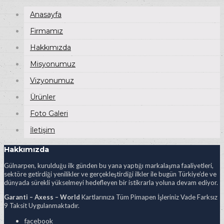
Anasayfa
Firmamız
Hakkımızda
Misyonumuz
Vizyonumuz
Ürünler
Foto Galeri
İletişim
Hakkımızda
Gülnarpen, kurulduğu ilk günden bu yana yaptığı markalaşma faaliyetleri,
sektöre getirdiği yenilikler ve gerçekleştirdiği ilkler ile bugün Türkiye’de ve
dünyada sürekli yükselmeyi hedefleyen bir istikrarla yoluna devam ediyor.
Garanti – Axess – World
Kartlarınıza Tüm Pimapen İşleriniz Vade Farksız
9 Taksit Uygulanmaktadır.
facebook