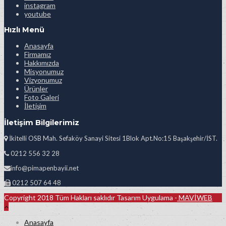
instagram
youtube
Hızlı Menü
Anasayfa
Firmamız
Hakkımızda
Misyonumuz
Vizyonumuz
Ürünler
Foto Galeri
İletişim
İletişim Bilgilerimiz
İkitelli OSB Mah. Sefaköy Sanayi Sitesi 1Blok Apt.No:15 Başakşehir/İST.
0212 556 32 28
info@pimapenbayii.net
0212 507 64 48
Copyright 2018 Tüm Hakları saklıdır Tasarım Uygulama -
MAVİWEB
Anasayfa