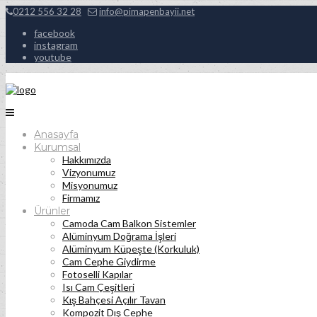
0212 556 32 28
info@pimapenbayii.net
facebook
instagram
youtube
Anasayfa
Kurumsal
Hakkımızda
Vizyonumuz
Misyonumuz
Firmamız
Ürünler
Camoda Cam Balkon Sistemler
Alüminyum Doğrama İşleri
Alüminyum Küpeşte (Korkuluk)
Cam Cephe Giydirme
Fotoselli Kapılar
Isı Cam Çeşitleri
Kış Bahçesi Açılır Tavan
Kompozit Dış Cephe