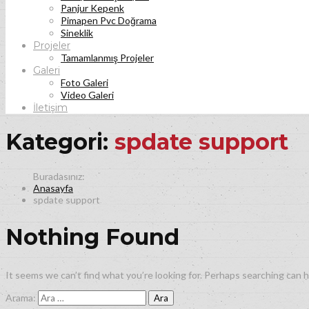
Panjur Kepenk
Pimapen Pvc Doğrama
Sineklik
Projeler
Tamamlanmış Projeler
Galeri
Foto Galeri
Video Galeri
İletişim
Kategori:
spdate support
Anasayfa
spdate support
Nothing Found
It seems we can’t find what you’re looking for. Perhaps searching can h
Arama: