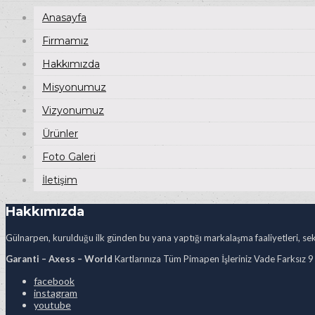
Anasayfa
Firmamız
Hakkımızda
Misyonumuz
Vizyonumuz
Ürünler
Foto Galeri
İletişim
Hakkımızda
Gülnarpen, kurulduğu ilk günden bu yana yaptığı markalaşma faaliyetleri, sekt
Garanti – Axess – World
Kartlarınıza Tüm Pimapen İşleriniz Vade Farksız 9
facebook
instagram
youtube