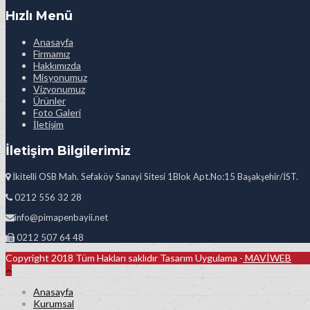
Hızlı Menü
Anasayfa
Firmamız
Hakkımızda
Misyonumuz
Vizyonumuz
Ürünler
Foto Galeri
İletişim
İletişim Bilgilerimiz
İkitelli OSB Mah. Sefaköy Sanayi Sitesi 1Blok Apt.No:15 Başakşehir/İST.
0212 556 32 28
info@pimapenbayii.net
0212 507 64 48
Copyright 2018 Tüm Hakları saklıdır Tasarım Uygulama -
MAVİWEB
Anasayfa
Kurumsal