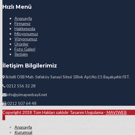
Hızlı Menü
Anasayfa
Firmamız
Hakkımızda
Misyonumuz
Vizyonumuz
Ürünler
Foto Galeri
İletişim
İletişim Bilgilerimiz
İkitelli OSB Mah. Sefaköy Sanayi Sitesi 1Blok Apt.No:15 Başakşehir/İST.
0212 556 32 28
info@pimapenbayii.net
0212 507 64 48
Copyright 2018 Tüm Hakları saklıdır Tasarım Uygulama -
MAVİWEB
Anasayfa
Kurumsal