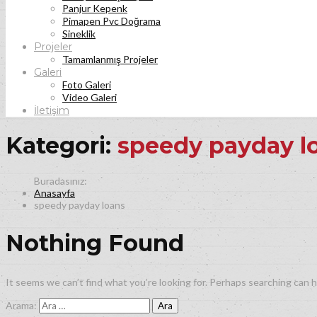
Panjur Kepenk
Pimapen Pvc Doğrama
Sineklik
Projeler
Tamamlanmış Projeler
Galeri
Foto Galeri
Video Galeri
İletişim
Kategori:
speedy payday l
Anasayfa
speedy payday loans
Nothing Found
It seems we can’t find what you’re looking for. Perhaps searching can h
Arama: