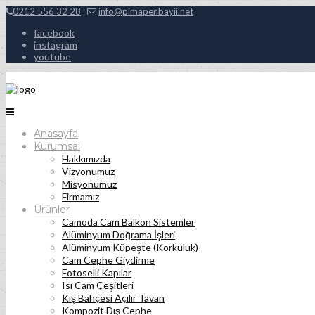
0212 556 32 28
info@pimapenbayii.net
facebook
instagram
youtube
Anasayfa
Kurumsal
Hakkımızda
Vizyonumuz
Misyonumuz
Firmamız
Ürünler
Camoda Cam Balkon Sistemler
Alüminyum Doğrama İşleri
Alüminyum Küpeşte (Korkuluk)
Cam Cephe Giydirme
Fotoselli Kapılar
Isı Cam Çeşitleri
Kış Bahçesi Açılır Tavan
Kompozit Dış Cephe