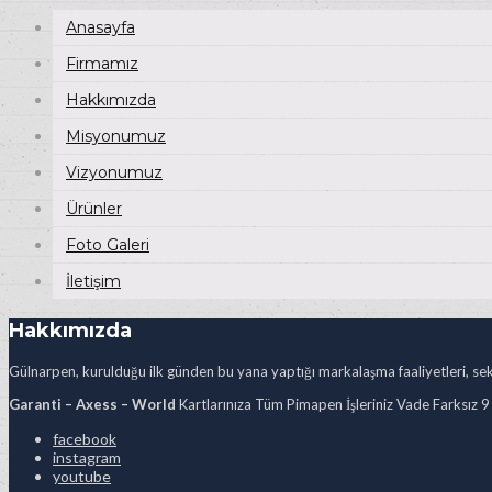
Anasayfa
Firmamız
Hakkımızda
Misyonumuz
Vizyonumuz
Ürünler
Foto Galeri
İletişim
Hakkımızda
Gülnarpen, kurulduğu ilk günden bu yana yaptığı markalaşma faaliyetleri, sekt
Garanti – Axess – World
Kartlarınıza Tüm Pimapen İşleriniz Vade Farksız 9
facebook
instagram
youtube