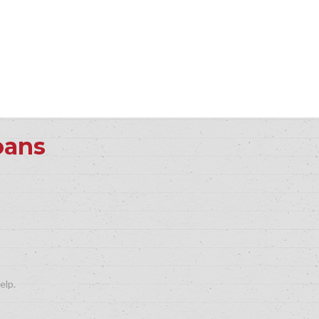
oans
elp.