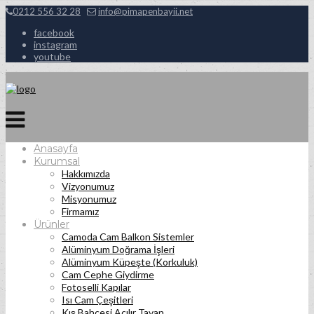
0212 556 32 28
info@pimapenbayii.net
facebook
instagram
youtube
Anasayfa
Kurumsal
Hakkımızda
Vizyonumuz
Misyonumuz
Firmamız
Ürünler
Camoda Cam Balkon Sistemler
Alüminyum Doğrama İşleri
Alüminyum Küpeşte (Korkuluk)
Cam Cephe Giydirme
Fotoselli Kapılar
Isı Cam Çeşitleri
Kış Bahçesi Açılır Tavan