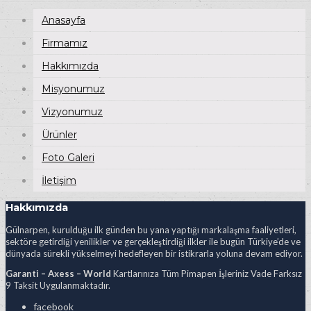
Anasayfa
Firmamız
Hakkımızda
Misyonumuz
Vizyonumuz
Ürünler
Foto Galeri
İletişim
Hakkımızda
Gülnarpen, kurulduğu ilk günden bu yana yaptığı markalaşma faaliyetleri,
sektöre getirdiği yenilikler ve gerçekleştirdiği ilkler ile bugün Türkiye’de ve
dünyada sürekli yükselmeyi hedefleyen bir istikrarla yoluna devam ediyor.
Garanti – Axess – World
Kartlarınıza Tüm Pimapen İşleriniz Vade Farksız
9 Taksit Uygulanmaktadır.
facebook