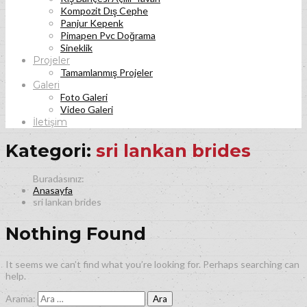
Kompozit Dış Cephe
Panjur Kepenk
Pimapen Pvc Doğrama
Sineklik
Projeler
Tamamlanmış Projeler
Galeri
Foto Galeri
Video Galeri
İletişim
Kategori:
sri lankan brides
Anasayfa
sri lankan brides
Nothing Found
It seems we can’t find what you’re looking for. Perhaps searching can
help.
Arama: