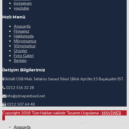
instagram
youtube
Hızlı Menü
Anasayfa
Firmamız
Hakkımızda
Misyonumuz
Vizyonumuz
Ürünler
Foto Galeri
İletişim
İletişim Bilgilerimiz
İkitelli OSB Mah. Sefaköy Sanayi Sitesi 1Blok Apt.No:15 Başakşehir/İST.
0212 556 32 28
info@pimapenbayii.net
0212 507 64 48
Copyright 2018 Tüm Hakları saklıdır Tasarım Uygulama -
MAVİWEB
Anasayfa