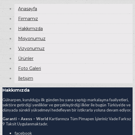
Anasayfa
Firmamız
Hakkımızda
Misyonumuz
Vizyonumuz
Ürünler
Foto Galeri
İletişim
Hakkımızda
Gülnarpen, kurulduğu ilk günden bu yana yaptığı markalaşma faaliyetleri,
sektöre getirdiği yenilikler ve gerçekleştirdiği ilkler ile bugün Türkiye’de ve
dünyada sürekli yükselmeyi hedefleyen bir istikrarla yoluna devam ediyor.
Garanti – Axess – World
Kartlarınıza Tüm Pimapen İşleriniz Vade Farksız
9 Taksit Uygulanmaktadır.
facebook