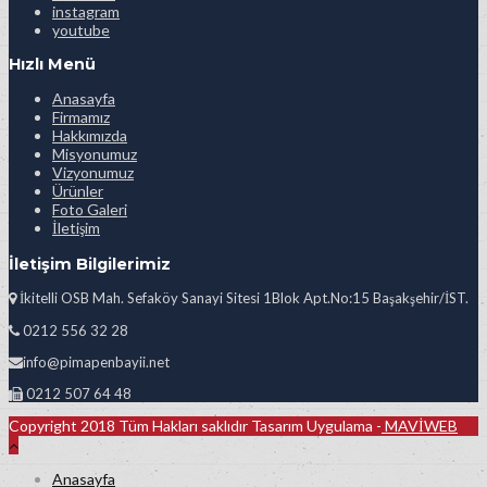
instagram
youtube
Hızlı Menü
Anasayfa
Firmamız
Hakkımızda
Misyonumuz
Vizyonumuz
Ürünler
Foto Galeri
İletişim
İletişim Bilgilerimiz
İkitelli OSB Mah. Sefaköy Sanayi Sitesi 1Blok Apt.No:15 Başakşehir/İST.
0212 556 32 28
info@pimapenbayii.net
0212 507 64 48
Copyright 2018 Tüm Hakları saklıdır Tasarım Uygulama -
MAVİWEB
Anasayfa