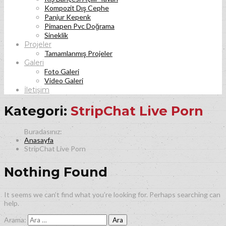
Kompozit Dış Cephe
Panjur Kepenk
Pimapen Pvc Doğrama
Sineklik
Projeler
Tamamlanmış Projeler
Galeri
Foto Galeri
Video Galeri
İletişim
Kategori:
StripChat Live Porn
Anasayfa
StripChat Live Porn
Nothing Found
It seems we can’t find what you’re looking for. Perhaps searching can
help.
Arama: