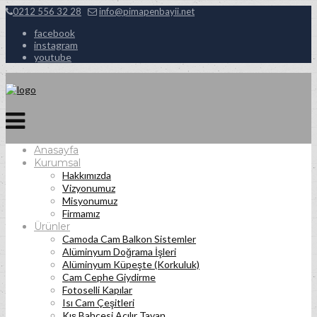
0212 556 32 28
info@pimapenbayii.net
facebook
instagram
youtube
Anasayfa
Kurumsal
Hakkımızda
Vizyonumuz
Misyonumuz
Firmamız
Ürünler
Camoda Cam Balkon Sistemler
Alüminyum Doğrama İşleri
Alüminyum Küpeşte (Korkuluk)
Cam Cephe Giydirme
Fotoselli Kapılar
Isı Cam Çeşitleri
Kış Bahçesi Açılır Tavan