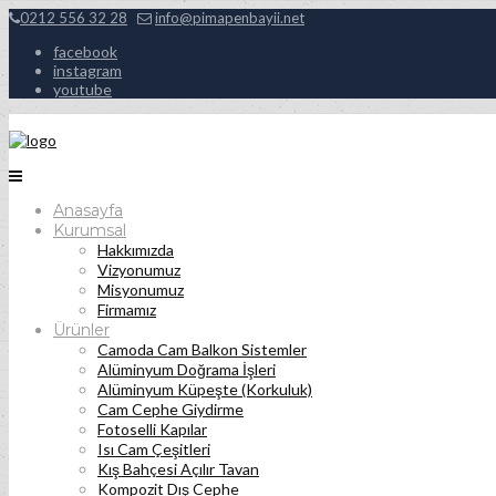
0212 556 32 28
info@pimapenbayii.net
facebook
instagram
youtube
Anasayfa
Kurumsal
Hakkımızda
Vizyonumuz
Misyonumuz
Firmamız
Ürünler
Camoda Cam Balkon Sistemler
Alüminyum Doğrama İşleri
Alüminyum Küpeşte (Korkuluk)
Cam Cephe Giydirme
Fotoselli Kapılar
Isı Cam Çeşitleri
Kış Bahçesi Açılır Tavan
Kompozit Dış Cephe