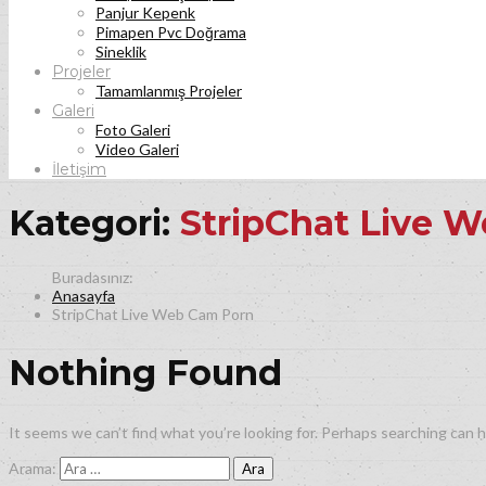
Panjur Kepenk
Pimapen Pvc Doğrama
Sineklik
Projeler
Tamamlanmış Projeler
Galeri
Foto Galeri
Video Galeri
İletişim
Kategori:
StripChat Live 
Anasayfa
StripChat Live Web Cam Porn
Nothing Found
It seems we can’t find what you’re looking for. Perhaps searching can h
Arama: