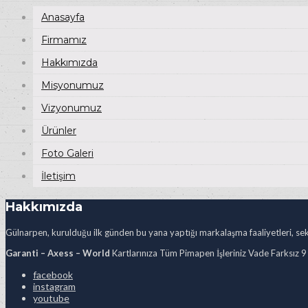
Anasayfa
Firmamız
Hakkımızda
Misyonumuz
Vizyonumuz
Ürünler
Foto Galeri
İletişim
Hakkımızda
Gülnarpen, kurulduğu ilk günden bu yana yaptığı markalaşma faaliyetleri, sekt
Garanti – Axess – World
Kartlarınıza Tüm Pimapen İşleriniz Vade Farksız 9
facebook
instagram
youtube