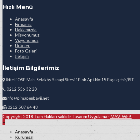
Hızlı Menü
Anasayfa
Firmamız
Hakkımızda
Misyonumuz
Vizyonumuz
Ürünler
Foto Galeri
İletişim
İletişim Bilgilerimiz
İkitelli OSB Mah. Sefaköy Sanayi Sitesi 1Blok Apt.No:15 Başakşehir/İST.
0212 556 32 28
info@pimapenbayii.net
0212 507 64 48
Copyright 2018 Tüm Hakları saklıdır Tasarım Uygulama -
MAVİWEB
Anasayfa
Kurumsal