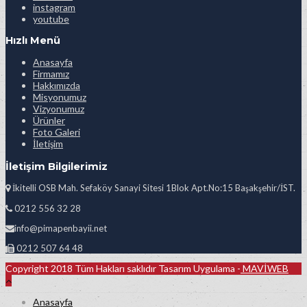
instagram
youtube
Hızlı Menü
Anasayfa
Firmamız
Hakkımızda
Misyonumuz
Vizyonumuz
Ürünler
Foto Galeri
İletişim
İletişim Bilgilerimiz
İkitelli OSB Mah. Sefaköy Sanayi Sitesi 1Blok Apt.No:15 Başakşehir/İST.
0212 556 32 28
info@pimapenbayii.net
0212 507 64 48
Copyright 2018 Tüm Hakları saklıdır Tasarım Uygulama -
MAVİWEB
Anasayfa