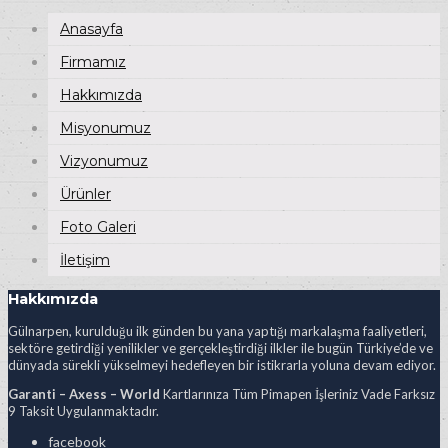
Anasayfa
Firmamız
Hakkımızda
Misyonumuz
Vizyonumuz
Ürünler
Foto Galeri
İletişim
Hakkımızda
Gülnarpen, kurulduğu ilk günden bu yana yaptığı markalaşma faaliyetleri,
sektöre getirdiği yenilikler ve gerçekleştirdiği ilkler ile bugün Türkiye’de ve
dünyada sürekli yükselmeyi hedefleyen bir istikrarla yoluna devam ediyor.
Garanti – Axess – World
Kartlarınıza Tüm Pimapen İşleriniz Vade Farksız
9 Taksit Uygulanmaktadır.
facebook