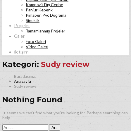
Kompozit Dış Cephe
Panjur Kepenk
Pimapen Pvc Doğrama
Sineklik
Projeler
Tamamlanmış Projeler
Galeri
Foto Galeri
Video Galeri
İletişim
Kategori:
Sudy review
Anasayfa
Sudy review
Nothing Found
It seems we can’t find what you’re looking for. Perhaps searching can
help.
Arama: