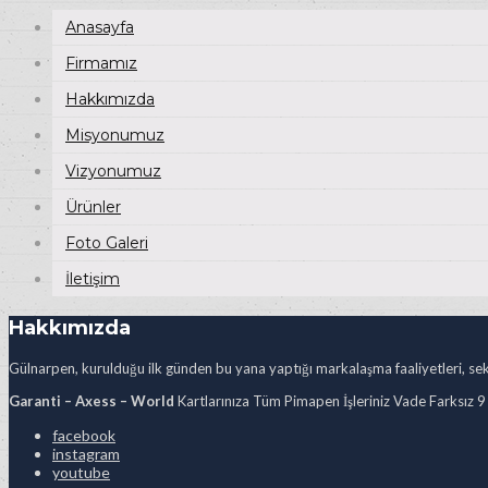
Anasayfa
Firmamız
Hakkımızda
Misyonumuz
Vizyonumuz
Ürünler
Foto Galeri
İletişim
Hakkımızda
Gülnarpen, kurulduğu ilk günden bu yana yaptığı markalaşma faaliyetleri, sekt
Garanti – Axess – World
Kartlarınıza Tüm Pimapen İşleriniz Vade Farksız 9
facebook
instagram
youtube