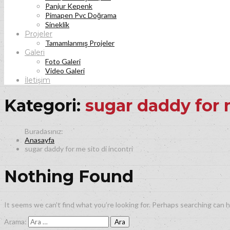
Panjur Kepenk
Pimapen Pvc Doğrama
Sineklik
Projeler
Tamamlanmış Projeler
Galeri
Foto Galeri
Video Galeri
İletişim
Kategori:
sugar daddy for m
Anasayfa
sugar daddy for me sito di incontri
Nothing Found
It seems we can’t find what you’re looking for. Perhaps searching can h
Arama: