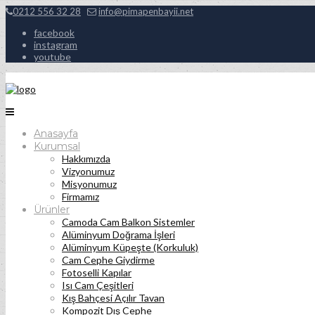
0212 556 32 28
info@pimapenbayii.net
facebook
instagram
youtube
Anasayfa
Kurumsal
Hakkımızda
Vizyonumuz
Misyonumuz
Firmamız
Ürünler
Camoda Cam Balkon Sistemler
Alüminyum Doğrama İşleri
Alüminyum Küpeşte (Korkuluk)
Cam Cephe Giydirme
Fotoselli Kapılar
Isı Cam Çeşitleri
Kış Bahçesi Açılır Tavan
Kompozit Dış Cephe