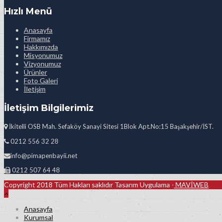
Hızlı Menü
Anasayfa
Firmamız
Hakkımızda
Misyonumuz
Vizyonumuz
Ürünler
Foto Galeri
İletişim
İletişim Bilgilerimiz
İkitelli OSB Mah. Sefaköy Sanayi Sitesi 1Blok Apt.No:15 Başakşehir/İST.
0212 556 32 28
info@pimapenbayii.net
0212 507 64 48
Copyright 2018 Tüm Hakları saklıdır Tasarım Uygulama -
MAVİWEB
Anasayfa
Kurumsal