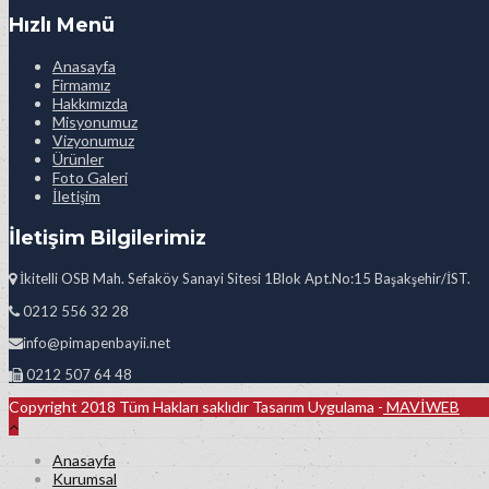
Hızlı Menü
Anasayfa
Firmamız
Hakkımızda
Misyonumuz
Vizyonumuz
Ürünler
Foto Galeri
İletişim
İletişim Bilgilerimiz
İkitelli OSB Mah. Sefaköy Sanayi Sitesi 1Blok Apt.No:15 Başakşehir/İST.
0212 556 32 28
info@pimapenbayii.net
0212 507 64 48
Copyright 2018 Tüm Hakları saklıdır Tasarım Uygulama -
MAVİWEB
Anasayfa
Kurumsal