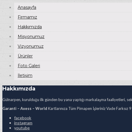
Anasayfa
Firmamız
Hakkımızda
Misyonumuz
Vizyonumuz
Ürünler
Foto Galeri
İletişim
Hakkımızda
Gülnarpen, kurulduğu ilk günden bu yana yaptığı markalaşma faaliyetleri, sekt
Garanti – Axess – World
Kartlarınıza Tüm Pimapen İşleriniz Vade Farksız 9
facebook
instagram
youtube