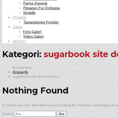
Panjur Kepenk
Pimapen Pvc Doğrama
Sineklik
Projeler
Tamamlanmış Projeler
Galeri
Foto Galeri
Video Galeri
İletişim
Kategori:
sugarbook site d
Anasayfa
sugarbook site de rencontre
Nothing Found
It seems we can’t find what you’re looking for. Perhaps searching can h
Arama: