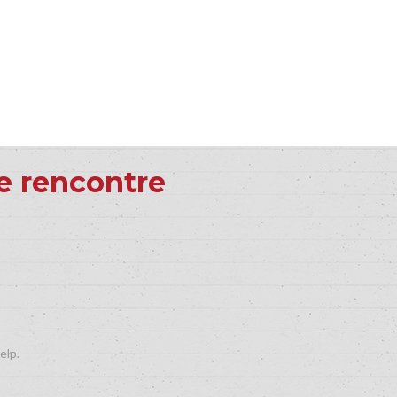
e rencontre
elp.