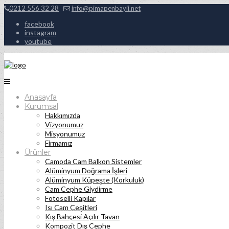
0212 556 32 28
info@pimapenbayii.net
facebook
instagram
youtube
Anasayfa
Kurumsal
Hakkımızda
Vizyonumuz
Misyonumuz
Firmamız
Ürünler
Camoda Cam Balkon Sistemler
Alüminyum Doğrama İşleri
Alüminyum Küpeşte (Korkuluk)
Cam Cephe Giydirme
Fotoselli Kapılar
Isı Cam Çeşitleri
Kış Bahçesi Açılır Tavan
Kompozit Dış Cephe