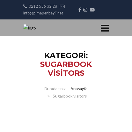
0212 556 32 28
info@pimapenbayii.net
KATEGORI:
SUGARBOOK
VISITORS
Anasayfa
Sugarbook visitors