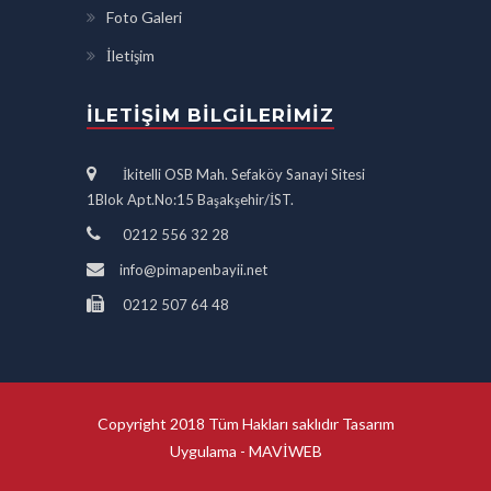
Foto Galeri
İletişim
İLETIŞIM BILGILERIMIZ
İkitelli OSB Mah. Sefaköy Sanayi Sitesi
1Blok Apt.No:15 Başakşehir/İST.
0212 556 32 28
info@pimapenbayii.net
0212 507 64 48
Copyright 2018 Tüm Hakları saklıdır Tasarım
Uygulama -
MAVİWEB