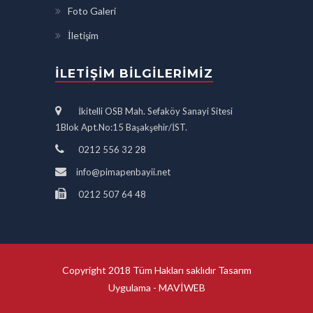
Foto Galeri
İletişim
İLETIŞIM BILGILERIMIZ
İkitelli OSB Mah. Sefaköy Sanayi Sitesi
1Blok Apt.No:15 Başakşehir/İST.
0212 556 32 28
info@pimapenbayii.net
0212 507 64 48
Copyright 2018 Tüm Hakları saklıdır Tasarım
Uygulama -
MAVİWEB