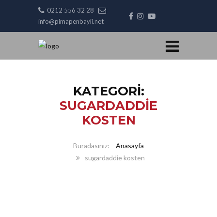
0212 556 32 28
info@pimapenbayii.net
KATEGORI:
SUGARDADDIE
KOSTEN
Anasayfa
sugardaddie kosten