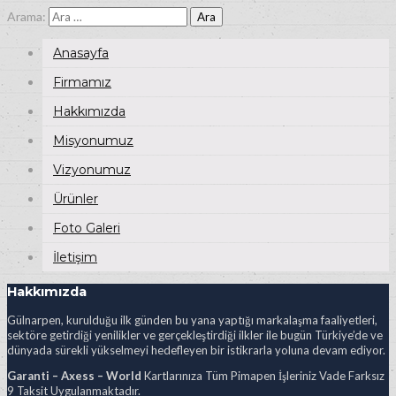
Arama:
Anasayfa
Firmamız
Hakkımızda
Misyonumuz
Vizyonumuz
Ürünler
Foto Galeri
İletişim
Hakkımızda
Gülnarpen, kurulduğu ilk günden bu yana yaptığı markalaşma faaliyetleri,
sektöre getirdiği yenilikler ve gerçekleştirdiği ilkler ile bugün Türkiye’de ve
dünyada sürekli yükselmeyi hedefleyen bir istikrarla yoluna devam ediyor.
Garanti – Axess – World
Kartlarınıza Tüm Pimapen İşleriniz Vade Farksız
9 Taksit Uygulanmaktadır.