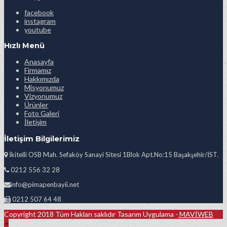
facebook
instagram
youtube
Hızlı Menü
Anasayfa
Firmamız
Hakkımızda
Misyonumuz
Vizyonumuz
Ürünler
Foto Galeri
İletişim
İletişim Bilgilerimiz
İkitelli OSB Mah. Sefaköy Sanayi Sitesi 1Blok Apt.No:15 Başakşehir/İST.
0212 556 32 28
info@pimapenbayii.net
0212 507 64 48
Copyright 2018 Tüm Hakları saklıdır Tasarım Uygulama -
MAVİWEB