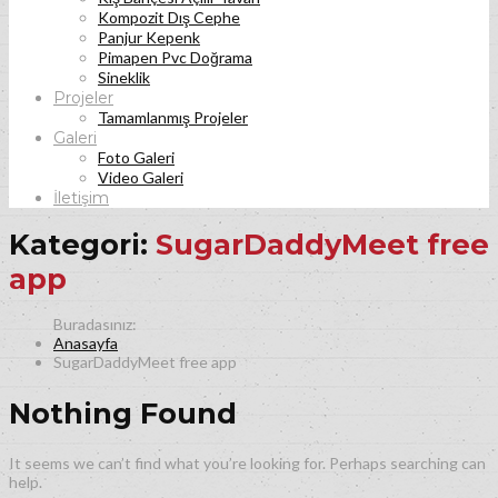
Kompozit Dış Cephe
Panjur Kepenk
Pimapen Pvc Doğrama
Sineklik
Projeler
Tamamlanmış Projeler
Galeri
Foto Galeri
Video Galeri
İletişim
Kategori:
SugarDaddyMeet free
app
Anasayfa
SugarDaddyMeet free app
Nothing Found
It seems we can’t find what you’re looking for. Perhaps searching can
help.