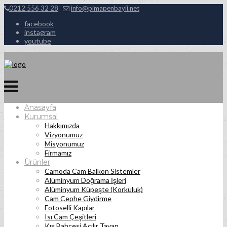
0212 556 32 28
info@pimapenbayii.net
facebook
instagram
youtube
Anasayfa
Kurumsal
Hakkımızda
Vizyonumuz
Misyonumuz
Firmamız
Ürünler
Camoda Cam Balkon Sistemler
Alüminyum Doğrama İşleri
Alüminyum Küpeşte (Korkuluk)
Cam Cephe Giydirme
Fotoselli Kapılar
Isı Cam Çeşitleri
Kış Bahçesi Açılır Tavan