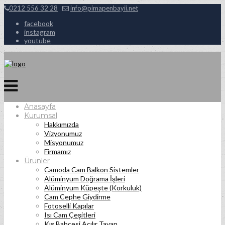
0212 556 32 28
info@pimapenbayii.net
facebook
instagram
youtube
Anasayfa
Kurumsal
Hakkımızda
Vizyonumuz
Misyonumuz
Firmamız
Ürünler
Camoda Cam Balkon Sistemler
Alüminyum Doğrama İşleri
Alüminyum Küpeşte (Korkuluk)
Cam Cephe Giydirme
Fotoselli Kapılar
Isı Cam Çeşitleri
Kış Bahçesi Açılır Tavan