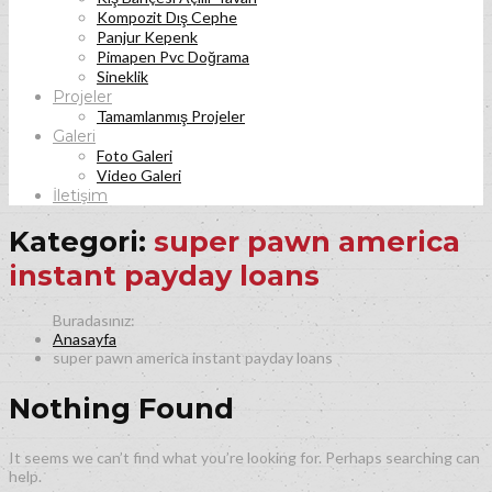
Kompozit Dış Cephe
Panjur Kepenk
Pimapen Pvc Doğrama
Sineklik
Projeler
Tamamlanmış Projeler
Galeri
Foto Galeri
Video Galeri
İletişim
Kategori:
super pawn america
instant payday loans
Anasayfa
super pawn america instant payday loans
Nothing Found
It seems we can’t find what you’re looking for. Perhaps searching can
help.