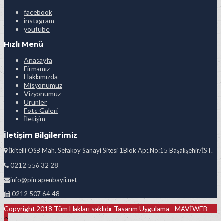
facebook
instagram
youtube
Hızlı Menü
Anasayfa
Firmamız
Hakkımızda
Misyonumuz
Vizyonumuz
Ürünler
Foto Galeri
İletişim
İletişim Bilgilerimiz
İkitelli OSB Mah. Sefaköy Sanayi Sitesi 1Blok Apt.No:15 Başakşehir/İST.
0212 556 32 28
info@pimapenbayii.net
0212 507 64 48
Copyright 2018 Tüm Hakları saklıdır Tasarım Uygulama -
MAVİWEB