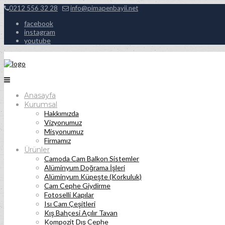
0212 556 32 28
info@pimapenbayii.net
facebook
instagram
youtube
Anasayfa
Kurumsal
Hakkımızda
Vizyonumuz
Misyonumuz
Firmamız
Ürünler
Camoda Cam Balkon Sistemler
Alüminyum Doğrama İşleri
Alüminyum Küpeşte (Korkuluk)
Cam Cephe Giydirme
Fotoselli Kapılar
Isı Cam Çeşitleri
Kış Bahçesi Açılır Tavan
Kompozit Dış Cephe