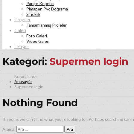
Panjur Kepenk
Pimapen Pvc Doğrama
Sineklik
Projeler
Tamamlanmış Projeler
Galeri
Foto Galeri
Video Galeri
İletişim
Kategori:
Supermen login
Anasayfa
Supermen login
Nothing Found
It seems we can’t find what you’re looking for. Perhaps searching can h
Arama: