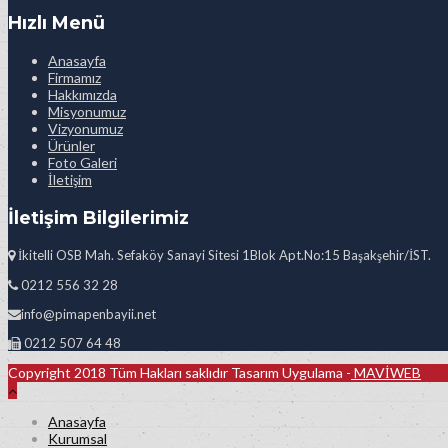
Hızlı Menü
Anasayfa
Firmamız
Hakkımızda
Misyonumuz
Vizyonumuz
Ürünler
Foto Galeri
İletişim
İletişim Bilgilerimiz
İkitelli OSB Mah. Sefaköy Sanayi Sitesi 1Blok Apt.No:15 Başakşehir/İST.
0212 556 32 28
info@pimapenbayii.net
0212 507 64 48
Copyright 2018 Tüm Hakları saklıdır Tasarım Uygulama -
MAVİWEB
Anasayfa
Kurumsal