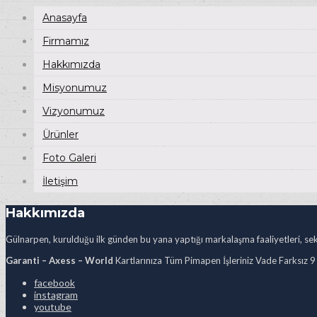
Anasayfa
Firmamız
Hakkımızda
Misyonumuz
Vizyonumuz
Ürünler
Foto Galeri
İletişim
Hakkımızda
Gülnarpen, kurulduğu ilk günden bu yana yaptığı markalaşma faaliyetleri, sekt
Garanti – Axess – World
Kartlarınıza Tüm Pimapen İşleriniz Vade Farksız 9
facebook
instagram
youtube