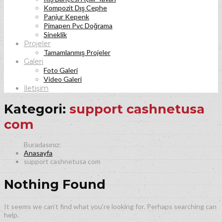
Kompozit Dış Cephe
Panjur Kepenk
Pimapen Pvc Doğrama
Sineklik
Projeler
Tamamlanmış Projeler
Galeri
Foto Galeri
Video Galeri
İletişim
Kategori:
support cashnetusa
com
Anasayfa
support cashnetusa com
Nothing Found
It seems we can’t find what you’re looking for. Perhaps searching can
help.