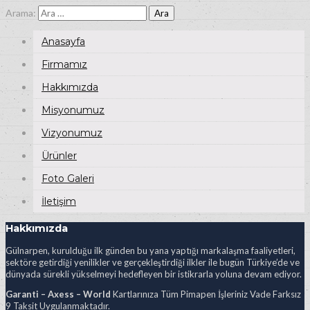
Arama:
Anasayfa
Firmamız
Hakkımızda
Misyonumuz
Vizyonumuz
Ürünler
Foto Galeri
İletişim
Hakkımızda
Gülnarpen, kurulduğu ilk günden bu yana yaptığı markalaşma faaliyetleri,
sektöre getirdiği yenilikler ve gerçekleştirdiği ilkler ile bugün Türkiye’de ve
dünyada sürekli yükselmeyi hedefleyen bir istikrarla yoluna devam ediyor.
Garanti – Axess – World
Kartlarınıza Tüm Pimapen İşleriniz Vade Farksız
9 Taksit Uygulanmaktadır.