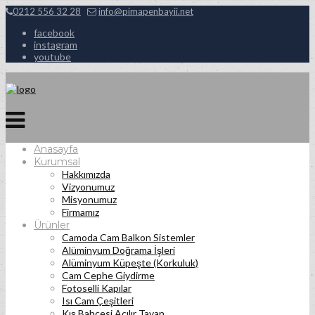
0212 556 32 28
info@pimapenbayii.net
facebook
instagram
youtube
Anasayfa
Kurumsal
Hakkımızda
Vizyonumuz
Misyonumuz
Firmamız
Ürünler
Camoda Cam Balkon Sistemler
Alüminyum Doğrama İşleri
Alüminyum Küpeşte (Korkuluk)
Cam Cephe Giydirme
Fotoselli Kapılar
Isı Cam Çeşitleri
Kış Bahçesi Açılır Tavan