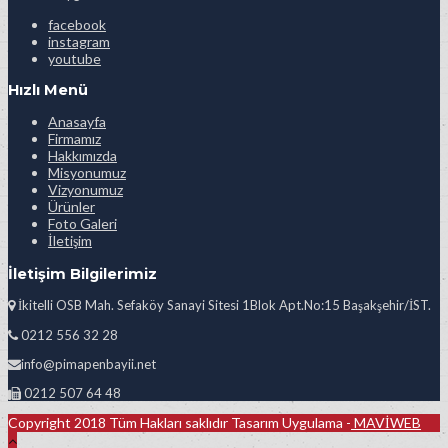
facebook
instagram
youtube
Hızlı Menü
Anasayfa
Firmamız
Hakkımızda
Misyonumuz
Vizyonumuz
Ürünler
Foto Galeri
İletişim
İletişim Bilgilerimiz
İkitelli OSB Mah. Sefaköy Sanayi Sitesi 1Blok Apt.No:15 Başakşehir/İST.
0212 556 32 28
info@pimapenbayii.net
0212 507 64 48
Copyright 2018 Tüm Hakları saklıdır Tasarım Uygulama -
MAVİWEB