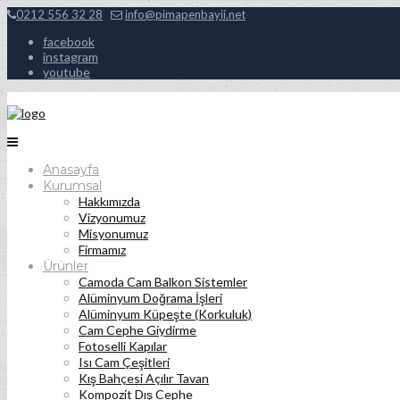
0212 556 32 28
info@pimapenbayii.net
facebook
instagram
youtube
Anasayfa
Kurumsal
Hakkımızda
Vizyonumuz
Misyonumuz
Firmamız
Ürünler
Camoda Cam Balkon Sistemler
Alüminyum Doğrama İşleri
Alüminyum Küpeşte (Korkuluk)
Cam Cephe Giydirme
Fotoselli Kapılar
Isı Cam Çeşitleri
Kış Bahçesi Açılır Tavan
Kompozit Dış Cephe