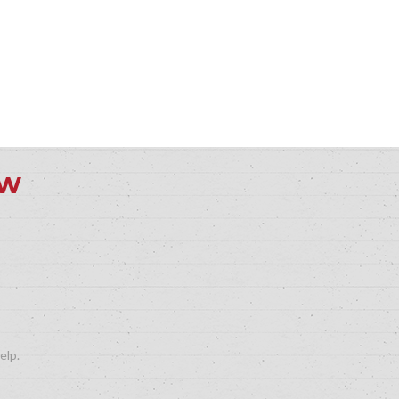
ew
elp.