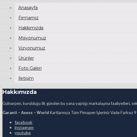
Anasayfa
Firmamız
Hakkımızda
Misyonumuz
Vizyonumuz
Ürünler
Foto Galeri
İletişim
Hakkımızda
Gülnarpen, kurulduğu ilk günden bu yana yaptığı markalaşma faaliyetleri, sekt
Garanti – Axess – World
Kartlarınıza Tüm Pimapen İşleriniz Vade Farksız 9
facebook
instagram
youtube