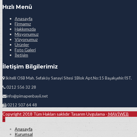
Hızlı Menü
Anasayfa
Firmamız
Hakkımızda
Misyonumuz
Vizyonumuz
Ürünler
Foto Galeri
İletişim
İletişim Bilgilerimiz
İkitelli OSB Mah. Sefaköy Sanayi Sitesi 1Blok Apt.No:15 Başakşehir/İST.
0212 556 32 28
info@pimapenbayii.net
0212 507 64 48
Copyright 2018 Tüm Hakları saklıdır Tasarım Uygulama -
MAVİWEB
Anasayfa
Kurumsal