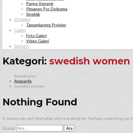
Panjur Kepenk
Pimapen Pvc Doğrama
Sineklik
Projeler
Tamamlanmış Projeler
Galeri
Foto Galeri
Video Galeri
İletişim
Kategori:
swedish women
Anasayfa
swedish women
Nothing Found
It seems we can’t find what you’re looking for. Perhaps searching can h
Arama: