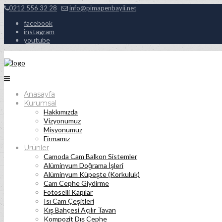
0212 556 32 28
info@pimapenbayii.net
facebook
instagram
youtube
Anasayfa
Kurumsal
Hakkımızda
Vizyonumuz
Misyonumuz
Firmamız
Ürünler
Camoda Cam Balkon Sistemler
Alüminyum Doğrama İşleri
Alüminyum Küpeşte (Korkuluk)
Cam Cephe Giydirme
Fotoselli Kapılar
Isı Cam Çeşitleri
Kış Bahçesi Açılır Tavan
Kompozit Dış Cephe